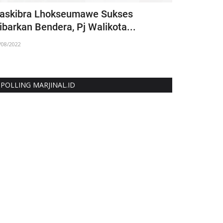
askibra Lhokseumawe Sukses
Resmi, Mud
ibarkan Bendera, Pj Walikota...
26/03/2021
/08/2022
POLLING MARJINAL.ID