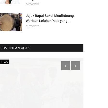
04/06/2026
Jejak Rapai Buket Meulinteung,
Warisan Leluhur Pase yang...
31/05/2026
POSTINGAN ACAK
NEWS
NEWS