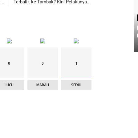
..
Terbalik ke Tambak? Kini Pelakunya...
0
0
1
LUCU
MARAH
SEDIH