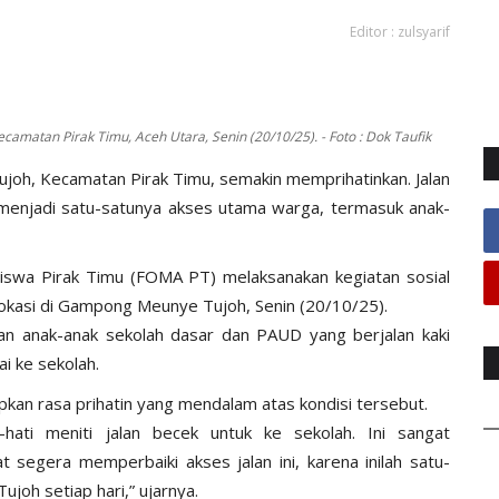
Editor : zulsyarif
amatan Pirak Timu, Aceh Utara, Senin (20/10/25). - Foto : Dok Taufik
joh, Kecamatan Pirak Timu, semakin memprihatinkan. Jalan
ni menjadi satu-satunya akses utama warga, termasuk anak-
siswa Pirak Timu (FOMA PT) melaksanakan kegiatan sosial
rlokasi di Gampong Meunye Tujoh, Senin (20/10/25).
n anak-anak sekolah dasar dan PAUD yang berjalan kaki
i ke sekolah.
n rasa prihatin yang mendalam atas kondisi tersebut.
-hati meniti jalan becek untuk ke sekolah. Ini sangat
segera memperbaiki akses jalan ini, karena inilah satu-
joh setiap hari,” ujarnya.