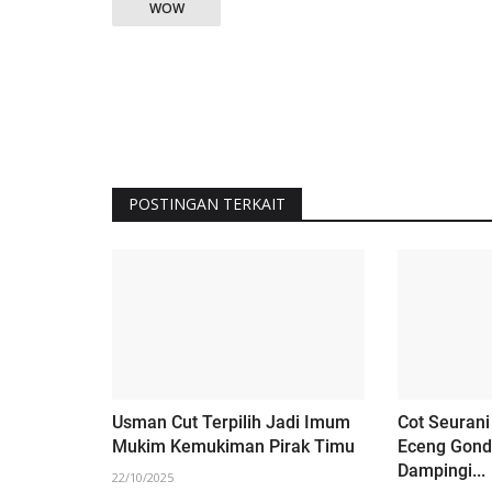
WOW
POSTINGAN TERKAIT
‎Usman Cut Terpilih Jadi Imum
Cot Seurani
Mukim Kemukiman Pirak Timu
Eceng Gond
Dampingi...
22/10/2025