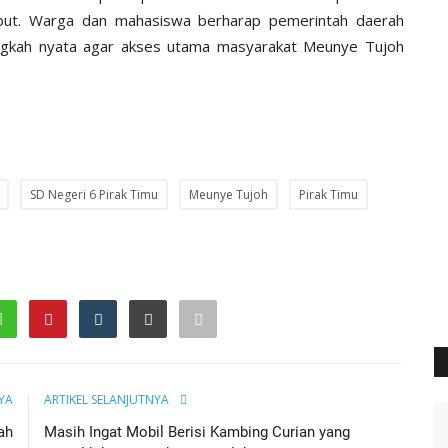
sebut. Warga dan mahasiswa berharap pemerintah daerah
angkah nyata agar akses utama masyarakat Meunye Tujoh
SD Negeri 6 Pirak Timu
Meunye Tujoh
Pirak Timu
YA
ARTIKEL SELANJUTNYA
ah
‎Masih Ingat Mobil Berisi Kambing Curian yang