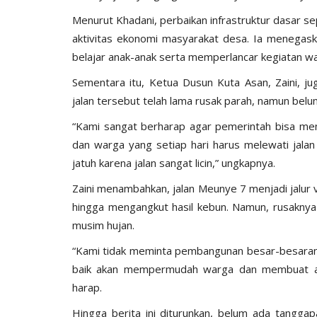
Menurut Khadani, perbaikan infrastruktur dasar s
aktivitas ekonomi masyarakat desa. Ia menegas
belajar anak-anak serta memperlancar kegiatan w
Sementara itu, Ketua Dusun Kuta Asan, Zaini, 
jalan tersebut telah lama rusak parah, namun bel
“Kami sangat berharap agar pemerintah bisa menin
dan warga yang setiap hari harus melewati jala
jatuh karena jalan sangat licin,” ungkapnya.
Zaini menambahkan, jalan Meunye 7 menjadi jalur v
hingga mengangkut hasil kebun. Namun, rusaknya
musim hujan.
“Kami tidak meminta pembangunan besar-besaran, 
baik akan mempermudah warga dan membuat an
harap.
Hingga berita ini diturunkan, belum ada tangga