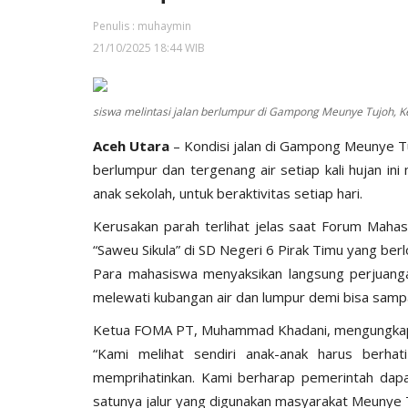
Penulis : muhaymin
21/10/2025 18:44 WIB
siswa melintasi jalan berlumpur di Gampong Meunye Tujoh, Kec
Aceh Utara
– Kondisi jalan di Gampong Meunye Tu
berlumpur dan tergenang air setiap kali hujan i
anak sekolah, untuk beraktivitas setiap hari.
Kerusakan parah terlihat jelas saat Forum Maha
“Saweu Sikula” di SD Negeri 6 Pirak Timu yang be
Para mahasiswa menyaksikan langsung perjuanga
melewati kubangan air dan lumpur demi bisa sampa
Ketua FOMA PT, Muhammad Khadani, mengungkapka
“Kami melihat sendiri anak-anak harus berhati
memprihatinkan. Kami berharap pemerintah dapat 
satunya jalur yang digunakan masyarakat Meunye Tu