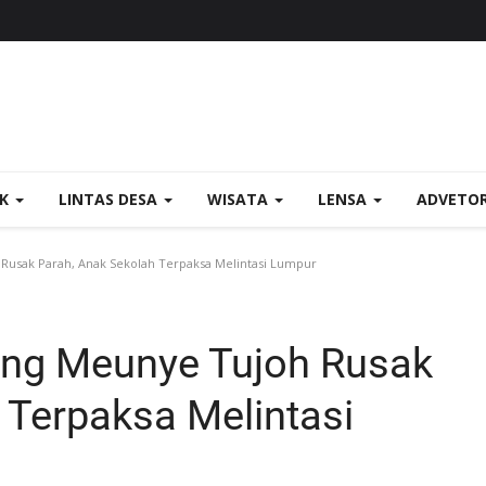
OK
LINTAS DESA
WISATA
LENSA
ADVETO
usak Parah, Anak Sekolah Terpaksa Melintasi Lumpur
ng Meunye Tujoh Rusak
 Terpaksa Melintasi