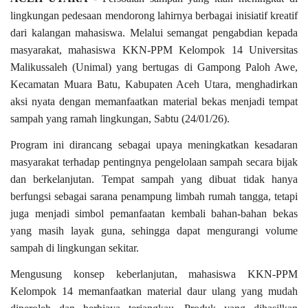
lingkungan pedesaan mendorong lahirnya berbagai inisiatif kreatif
OPINI
dari kalangan mahasiswa. Melalui semangat pengabdian kepada
Kontak
masyarakat, mahasiswa KKN-PPM Kelompok 14 Universitas
Malikussaleh (Unimal) yang bertugas di Gampong Paloh Awe,
GALERI
Kecamatan Muara Batu, Kabupaten Aceh Utara, menghadirkan
Ketentuan dan Layanan
aksi nyata dengan memanfaatkan material bekas menjadi tempat
sampah yang ramah lingkungan, Sabtu (24/01/26).
Pedoman Media Siber
Program ini dirancang sebagai upaya meningkatkan kesadaran
Privacy Policy
masyarakat terhadap pentingnya pengelolaan sampah secara bijak
Alamat Kami
dan berkelanjutan. Tempat sampah yang dibuat tidak hanya
Tentang Kami
berfungsi sebagai sarana penampung limbah rumah tangga, tetapi
juga menjadi simbol pemanfaatan kembali bahan-bahan bekas
Login
yang masih layak guna, sehingga dapat mengurangi volume
Daftar
sampah di lingkungan sekitar.
Mengusung konsep keberlanjutan, mahasiswa KKN-PPM
Kelompok 14 memanfaatkan material daur ulang yang mudah