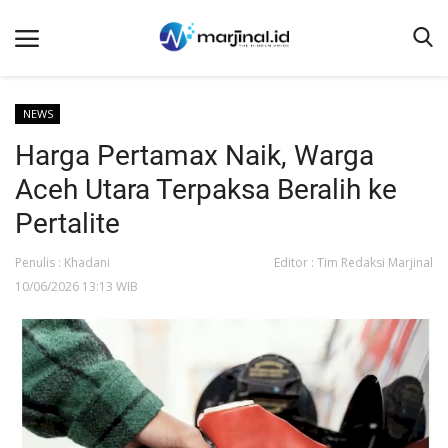
NEWS
Harga Pertamax Naik, Warga
Beranda
Aceh Utara Terpaksa Beralih ke
NEWS
Pertalite
Redaksi
Penulis : Khadani
Editor : Tim Redaksi Marjinal
EDUKASI
10/06/2026 13:13 WIB
SOSOK
LINTAS DESA
WISATA
LENSA
ADVETORIAL