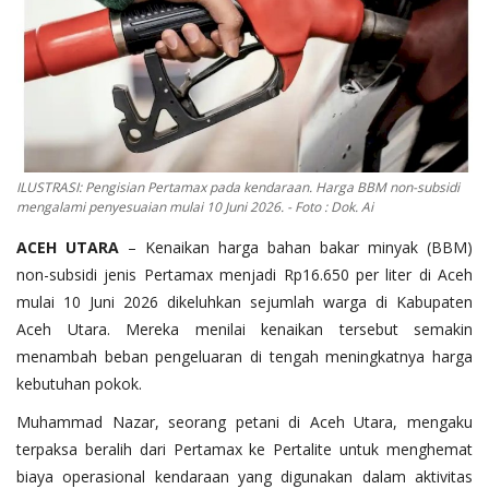
OPINI
Kontak
GALERI
Ketentuan dan Layanan
ILUSTRASI: Pengisian Pertamax pada kendaraan. Harga BBM non-subsidi
Pedoman Media Siber
mengalami penyesuaian mulai 10 Juni 2026. - Foto : Dok. Ai
Privacy Policy
ACEH UTARA
– Kenaikan harga bahan bakar minyak (BBM)
Alamat Kami
non-subsidi jenis Pertamax menjadi Rp16.650 per liter di Aceh
mulai 10 Juni 2026 dikeluhkan sejumlah warga di Kabupaten
Tentang Kami
Aceh Utara. Mereka menilai kenaikan tersebut semakin
Login
menambah beban pengeluaran di tengah meningkatnya harga
kebutuhan pokok.
Daftar
Muhammad Nazar, seorang petani di Aceh Utara, mengaku
terpaksa beralih dari Pertamax ke Pertalite untuk menghemat
biaya operasional kendaraan yang digunakan dalam aktivitas