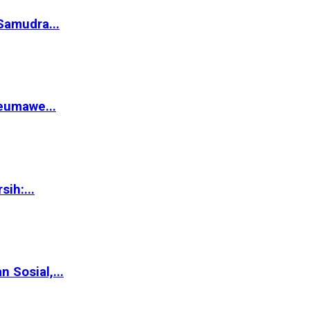
Samudra...
eumawe...
ih:...
Sosial,...