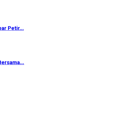
r Petir...
ersama...