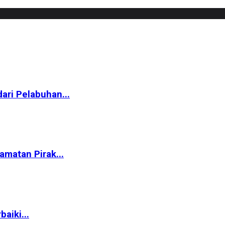
ari Pelabuhan...
matan Pirak...
aiki...