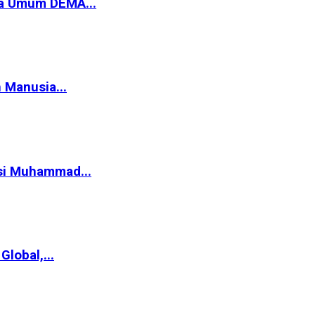
ua Umum DEMA...
 Manusia...
asi Muhammad...
lobal,...