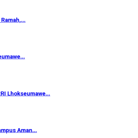
Ramah,...
eumawe...
RRI Lhokseumawe...
ampus Aman...