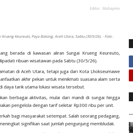
Editor : Muhaymin
Krueng Keureuto, Paya Bakong, Aceh Utara, Sabtu (30/5/26). - Foto :
ang berada di kawasan aliran Sungai Krueng Keureuto,
padati ribuan wisatawan pada Sabtu (30/5/26).
camatan di Aceh Utara, tetapi juga dari Kota Lhokseumawe
anfaatkan akhir pekan untuk menikmati suasana alam serta
 daya tarik utama lokasi wisata tersebut.
an berbagai aktivitas, mulai dari mandi di sungai hingga
kan pengelola dengan tarif sekitar Rp300 ribu per unit.
rkah bagi masyarakat setempat. Salah seorang pedagang,
meningkat signifikan saat jumlah pengunjung membludak.