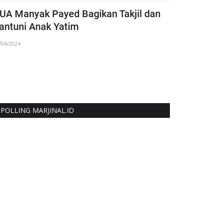
UA Manyak Payed Bagikan Takjil dan
Momentum 
antuni Anak Yatim
Kadisporap
/04/2024
31/10/2025
POLLING MARJINAL.ID