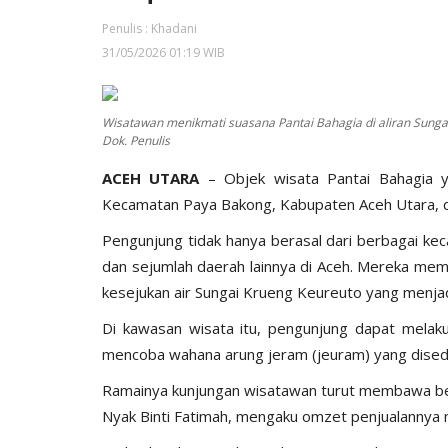
Penulis : Khadani
31/05/2026 01:19 WIB
Wisatawan menikmati suasana Pantai Bahagia di aliran Sungai 
Dok. Penulis
ACEH UTARA
– Objek wisata Pantai Bahagia y
Kecamatan Paya Bakong, Kabupaten Aceh Utara, di
Pengunjung tidak hanya berasal dari berbagai ke
dan sejumlah daerah lainnya di Aceh. Mereka mem
kesejukan air Sungai Krueng Keureuto yang menjadi
Di kawasan wisata itu, pengunjung dapat melakuk
mencoba wahana arung jeram (jeuram) yang disedia
Ramainya kunjungan wisatawan turut membawa be
Nyak Binti Fatimah, mengaku omzet penjualannya 