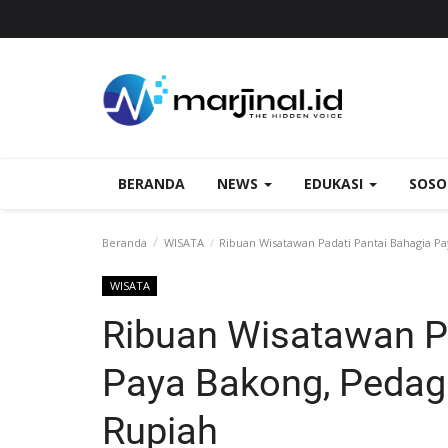
BERANDA
NEWS
EDUKASI
SOS
Beranda
WISATA
Ribuan Wisatawan Padati Pantai Bahagia P
WISATA
Ribuan Wisatawan P
Paya Bakong, Pedag
Rupiah