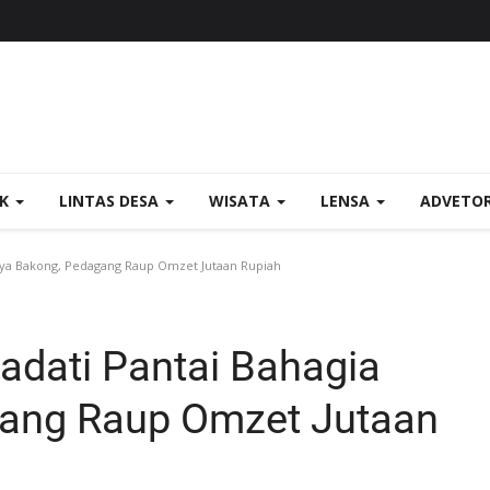
OK
LINTAS DESA
WISATA
LENSA
ADVETO
aya Bakong, Pedagang Raup Omzet Jutaan Rupiah
adati Pantai Bahagia
ang Raup Omzet Jutaan