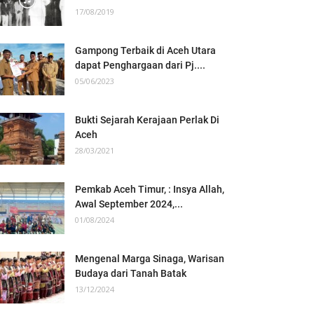
17/08/2019
Gampong Terbaik di Aceh Utara
dapat Penghargaan dari Pj....
05/06/2023
Bukti Sejarah Kerajaan Perlak Di
Aceh
28/03/2021
Pemkab Aceh Timur, : Insya Allah,
Awal September 2024,...
01/08/2024
Mengenal Marga Sinaga, Warisan
Budaya dari Tanah Batak
13/12/2024