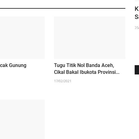
Pererat Persaudaraan, Pj Walikota
K
Lhokseumawe Silaturahmi...
S
03/05/2023
05
cak Gunung
Tugu Titik Nol Banda Aceh,
Cikal Bakal Ibukota Provinsi...
17/02/2021