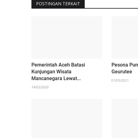
POSTINGAN TERKAIT
Aceh Utara Untuk
Harbour Energy
06/04/2023
Pemerintah Aceh Batasi
Pesona Pun
Kunjungan Wisata
Geurutee
Mancanegara Lewat...
01/03/2021
14/03/2020