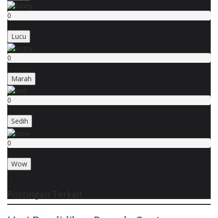
0
Lucu
0
Marah
0
Sedih
0
Wow
Postingan Terkait