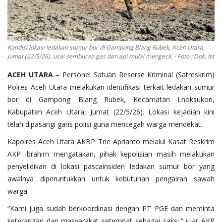
OPINI
Kontak
Kondisi lokasi ledakan sumur bor di Gampong Blang Rubek, Aceh Utara,
GALERI
Jumat (22/5/26), usai semburan gas dan api mulai mengecil. - Foto : Dok. Ist
Ketentuan dan Layanan
ACEH UTARA
– Personel Satuan Reserse Kriminal (Satreskrim)
Polres Aceh Utara melakukan identifikasi terkait ledakan sumur
Pedoman Media Siber
bor di Gampong Blang Rubek, Kecamatan Lhoksukon,
Privacy Policy
Kabupaten Aceh Utara, Jumat (22/5/26). Lokasi kejadian kini
Alamat Kami
telah dipasangi garis polisi guna mencegah warga mendekat.
Tentang Kami
Kapolres Aceh Utara AKBP Trie Aprianto melalui Kasat Reskrim
AKP Ibrahim mengatakan, pihak kepolisian masih melakukan
Login
penyelidikan di lokasi pascainsiden ledakan sumur bor yang
Daftar
awalnya diperuntukkan untuk kebutuhan pengairan sawah
warga.
“Kami juga sudah berkoordinasi dengan PT PGE dan meminta
keterangan dari masyarakat setempat sebagai saksi,” ujar AKP