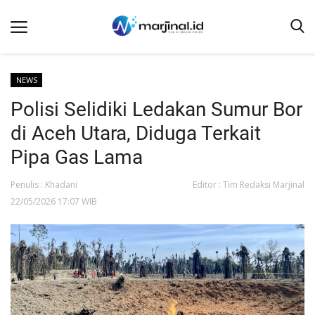
NEWS
Polisi Selidiki Ledakan Sumur Bor
Beranda
di Aceh Utara, Diduga Terkait
NEWS
Pipa Gas Lama
Redaksi
Penulis : Khadani
Editor : Tim Redaksi Marjinal
EDUKASI
22/05/2026 17:07 WIB
SOSOK
LINTAS DESA
WISATA
LENSA
ADVETORIAL