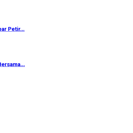
r Petir...
ersama...