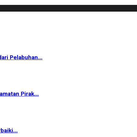
ari Pelabuhan...
matan Pirak...
aiki...