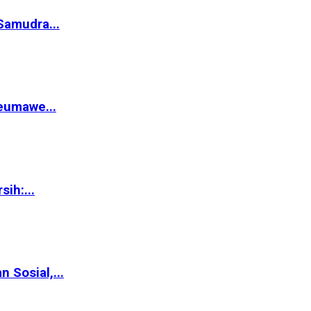
Samudra...
eumawe...
ih:...
Sosial,...