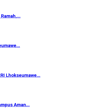
Ramah,...
eumawe...
RRI Lhokseumawe...
ampus Aman...