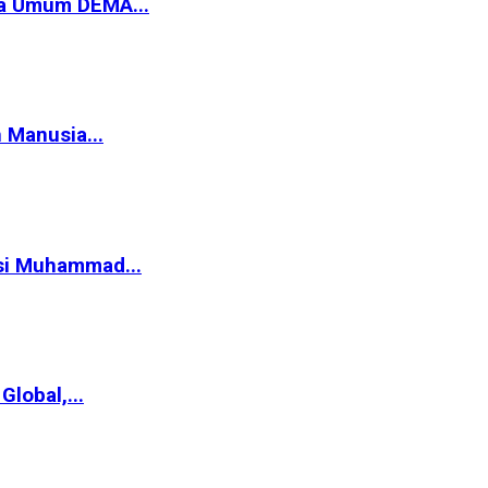
ua Umum DEMA...
 Manusia...
asi Muhammad...
lobal,...