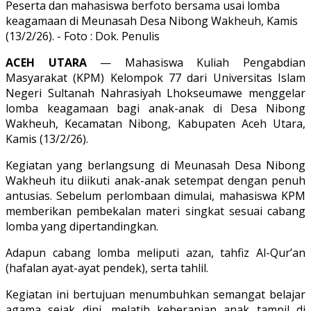
Peserta dan mahasiswa berfoto bersama usai lomba
keagamaan di Meunasah Desa Nibong Wakheuh, Kamis
(13/2/26). - Foto : Dok. Penulis
ACEH UTARA
— Mahasiswa Kuliah Pengabdian
Masyarakat (KPM) Kelompok 77 dari Universitas Islam
Negeri Sultanah Nahrasiyah Lhokseumawe menggelar
lomba keagamaan bagi anak-anak di Desa Nibong
Wakheuh, Kecamatan Nibong, Kabupaten Aceh Utara,
Kamis (13/2/26).
Kegiatan yang berlangsung di Meunasah Desa Nibong
Wakheuh itu diikuti anak-anak setempat dengan penuh
antusias. Sebelum perlombaan dimulai, mahasiswa KPM
memberikan pembekalan materi singkat sesuai cabang
lomba yang dipertandingkan.
Adapun cabang lomba meliputi azan, tahfiz Al-Qur’an
(hafalan ayat-ayat pendek), serta tahlil.
Kegiatan ini bertujuan menumbuhkan semangat belajar
agama sejak dini, melatih keberanian anak tampil di