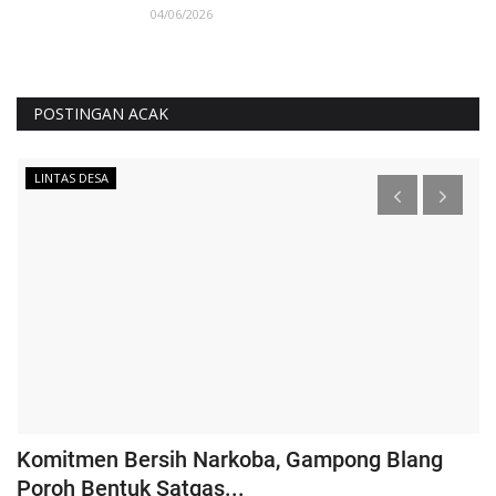
04/06/2026
POSTINGAN ACAK
LINTAS DESA
Komitmen Bersih Narkoba, Gampong Blang
S
Poroh Bentuk Satgas...
L