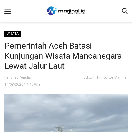
WISATA
Pemerintah Aceh Batasi
Beranda
Kunjungan Wisata Mancanegara
NEWS
Lewat Jalur Laut
Redaksi
Penulis : Penulis
Editor : Tim Editor Marjinal
EDUKASI
14/03/2020 14:49 WIB
SOSOK
LINTAS DESA
WISATA
LENSA
ADVETORIAL