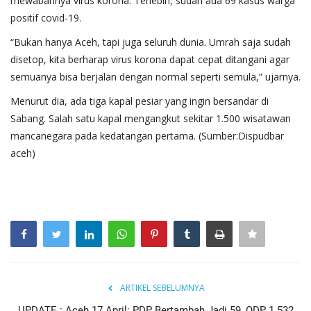
mewabahnya virus korona. Terlebih, sudah ada 69 kasus warga
positif covid-19.
“Bukan hanya Aceh, tapi juga seluruh dunia. Umrah saja sudah
disetop, kita berharap virus korona dapat cepat ditangani agar
semuanya bisa berjalan dengan normal seperti semula,” ujarnya.
Menurut dia, ada tiga kapal pesiar yang ingin bersandar di
Sabang. Salah satu kapal mengangkut sekitar 1.500 wisatawan
mancanegara pada kedatangan pertama. (Sumber:Dispudbar
aceh)
ARTIKEL SEBELUMNYA
UPDATE : Aceh 17 April: PDP Bertambah Jadi 59, ODP 1.532