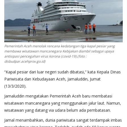
OPINI
Kontak
GALERI
Ketentuan dan Layanan
Pemerintah Aceh menolak rencana kedatangan tiga kapal pesiar yang
Pedoman Media Siber
membawa wisatawan mancanegara Kebijakan diambil sebagai upaya
antisipasi pencegahan virus korona (covid-19).(foto :
Privacy Policy
disbudpar.acehprov.go.id)
Alamat Kami
“Kapal pesiar dari luar negeri sudah dibatasi,” kata Kepala Dinas
Pariwisata dan Kebudayaan Aceh, Jamaluddin, Jumat
Tentang Kami
(13/3/2020).
Login
Jamaluddin mengatakan Pemerintah Aceh baru membatasi
Daftar
wisatawan mancanegara yang menggunakan jalur laut. Namun,
wisatawan yang datang via udara belum ada pembatasan.
Jamal menambahkan, dunia pariwisata sangat terdampak imbas