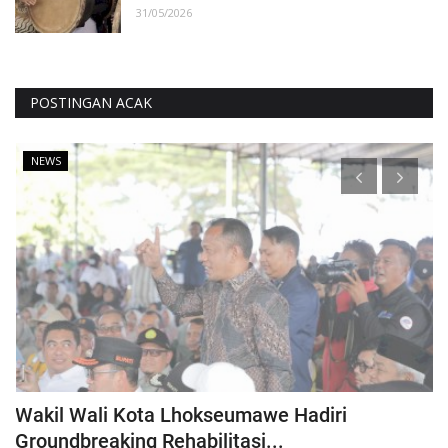
31/05/2026
POSTINGAN ACAK
NEWS
Wakil Wali Kota Lhokseumawe Hadiri
D
Groundbreaking Rehabilitasi...
P