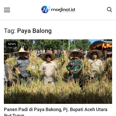
Tag:
Paya Balong
Beranda
NEWS
NEWS
Redaksi
EDUKASI
SOSOK
LINTAS DESA
WISATA
LENSA
Panen Padi di Paya Bakong, Pj. Bupati Aceh Utara
ADVETORIAL
Ikut Turun...