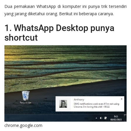
Dua pemakaian WhatsApp di komputer ini punya trik tersendiri
OPINI
yang jarang diketahui orang. Berikut ini beberapa caranya.
Kontak
1. WhatsApp Desktop punya
GALERI
shortcut
Ketentuan dan Layanan
Pedoman Media Siber
Privacy Policy
Alamat Kami
Tentang Kami
Login
Daftar
chrome.google.com