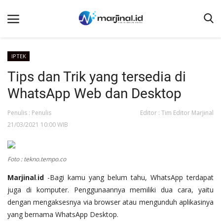
IPTEK
Tips dan Trik yang tersedia di
Beranda
WhatsApp Web dan Desktop
NEWS
Redaksi
Penulis : Penulis
Editor : Tim Editor Marjinal
21/03/2021 10:00 WIB
EDUKASI
SOSOK
Foto : tekno.tempo.co
LINTAS DESA
Marjinal
.
id
-Bagi kamu yang belum tahu, WhatsApp terdapat
WISATA
juga di komputer. Penggunaannya memiliki dua cara, yaitu
LENSA
dengan mengaksesnya via browser atau mengunduh aplikasinya
yang bernama WhatsApp Desktop.
ADVETORIAL