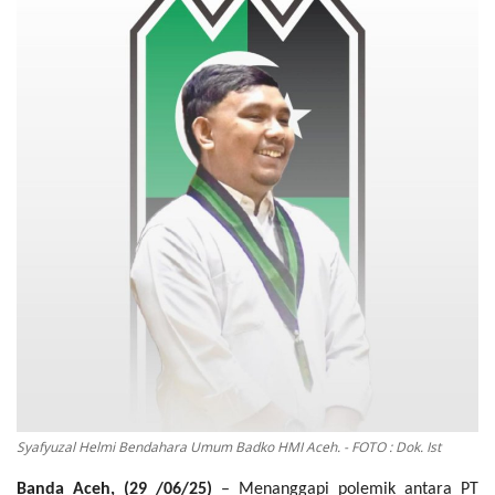
OPINI
Kontak
GALERI
Ketentuan dan Layanan
Pedoman Media Siber
Privacy Policy
Alamat Kami
Tentang Kami
Login
Daftar
Syafyuzal Helmi Bendahara Umum Badko HMI Aceh. - FOTO : Dok. Ist
Banda Aceh, (29 /06/25)
– Menanggapi polemik antara PT