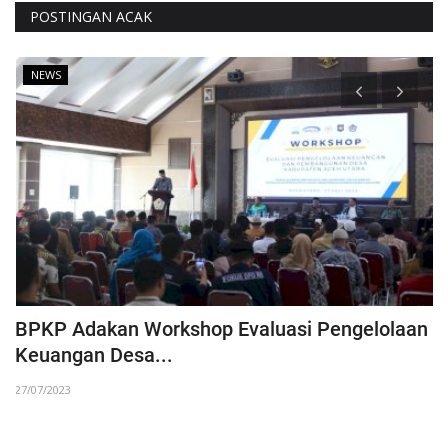
POSTINGAN ACAK
NEWS
BPKP Adakan Workshop Evaluasi Pengelolaan
G
Keuangan Desa...
P
27/07/2023
17