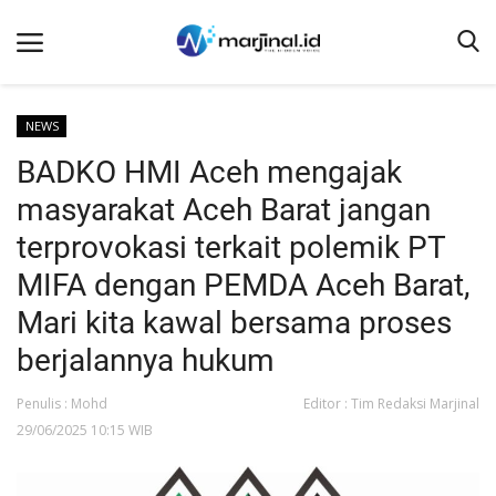
NEWS
BADKO HMI Aceh mengajak
Beranda
masyarakat Aceh Barat jangan
NEWS
terprovokasi terkait polemik PT
Redaksi
MIFA dengan PEMDA Aceh Barat,
EDUKASI
Mari kita kawal bersama proses
SOSOK
berjalannya hukum
LINTAS DESA
Penulis : Mohd
Editor : Tim Redaksi Marjinal
WISATA
29/06/2025 10:15 WIB
LENSA
ADVETORIAL