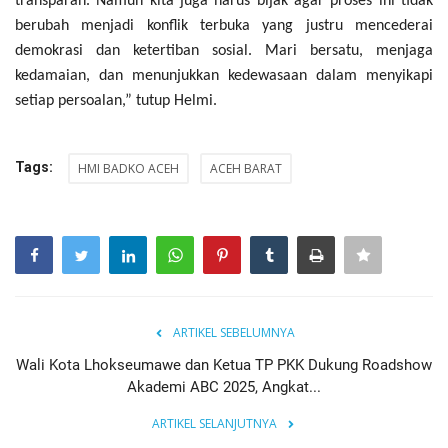
transparan. Namun kita juga harus bijak agar proses ini tidak
berubah menjadi konflik terbuka yang justru mencederai
demokrasi dan ketertiban sosial. Mari bersatu, menjaga
kedamaian, dan menunjukkan kedewasaan dalam menyikapi
setiap persoalan,” tutup Helmi.
Tags:
HMI BADKO ACEH
ACEH BARAT
ARTIKEL SEBELUMNYA
Wali Kota Lhokseumawe dan Ketua TP PKK Dukung Roadshow
Akademi ABC 2025, Angkat...
ARTIKEL SELANJUTNYA