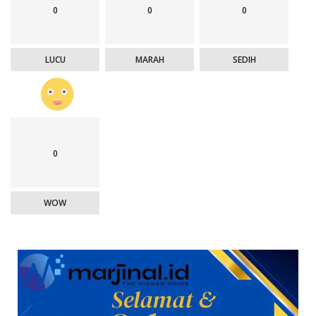
0
0
0
LUCU
MARAH
SEDIH
0
WOW