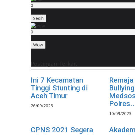
0
Sedih
0
Wow
Postingan Terkait
Ini 7 Kecamatan
Remaja
Tinggi Stunting di
Bullying
Aceh Timur
Medsos 
Polres..
26/09/2023
10/09/2023
CPNS 2021 Segera
Akadem