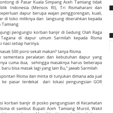
klontong di Pasar Kuala Simpang Aceh Tamiang tidak
blik Indonesia (Mensos RI), Tri Rismaharani dan
F
eperluan dapur berupa wajan penggorengan, kuali,
ar di toko miliknya dan langsung diserahkan kepada
h Tamiang.
njungi pengungsi korban banjir di Gedung Olah Raga
P
el Tagana di dapur umum Sarmilah kepada Risma
nasi setiap harinya.
asak 500 porsi sekali makan? tanya Risma.
k sementara peralatan dan kebutuhan dapur yang
mpornya cuma dua, sehingga masaknya harus beberapa
baru bisa masak lagi yang lain Bu," jawab Sarmilah
spontan Risma dan minta di tunjukan dimana ada jual
k ke pasar terdekat dari lokasi pengungsian GOR
si korban banjir di posko pengungsian di Kecamatan
Risma di sambut Bupati Aceh Tamiang Mursil, Wakil