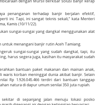
mbicaraan dengan Mursil berkisar solusi banjir kerap
a penanganan terhadap banjir berjalan efektif,
erti ini. Tapi, ini sangat teknis sekali,” kata Menteri
ima, Kamis (10/11/22).
ukan sungai-sungai yang dangkal menggunakan alat
an untuk menangani banjir rutin Aceh Tamiang.
ngeruk sungai-sungai yang sudah dangkal, tapi, itu
ng, harus segera juga, kasihan itu masyarakat sudah
erahkan bantuan paket makanan dan mainan anak,
 waris korban meninggal dunia akibat banjir. Selain
nilai Rp 1.926.045.466 terdiri dari bantuan tanggap
bahan natura di dapur umum senilai 350 juta rupiah.
 sekitar di sepanjang jalan menuju lokasi posko
masih digenangi air dengan ketinggian bervariasi.