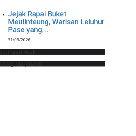
Jejak Rapai Buket
Meulinteung, Warisan Leluhur
Pase yang...
31/05/2026
ostingan Acak
olling Marjinal.id