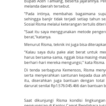
Bupati Aceh Tamiang, beserta jajarannya. Pe
melanda daerah tersebut.
"Pada intinya, membahas bagaimana supay
sehingga banjir tidak terjadi setiap tahun sep
Sosial Risma melalui keterangan tertulis diter
"Saat itu saya menggunakan metode penger
berat,"katanya.
Menurut Risma, teknik ini juga bisa diterapk
“Kalau saya dulu pake alat berat untuk me
harus bersama-sama, nggak bisa masing-masi
berhari-hari mereka mengungsi," kata Risma.
Di tenda serbaguna Kemensos, Risma meny
serta menyerahkan santunan kepada dua ahli
itu, diserahkan juga bantuan dengan total 
darurat senilai Rp1.576.045.466 dan bantuan 
Saat dikunjungi Risma kondisi lingkungan
pengungsian di Kantor Camat Bendahara juga 