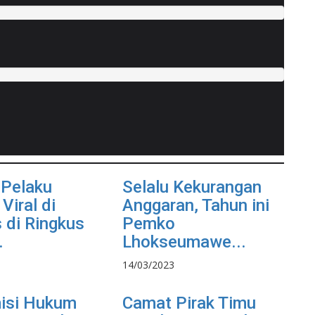
 Pelaku
Selalu Kekurangan
 Viral di
Anggaran, Tahun ini
di Ringkus
Pemko
.
Lhokseumawe...
14/03/2023
isi Hukum
Camat Pirak Timu