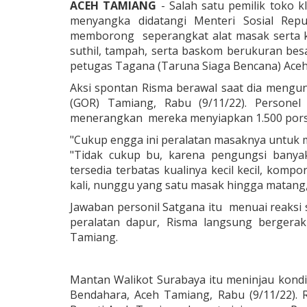
ACEH TAMIANG
- Salah satu pemilik toko 
menyangka didatangi Menteri Sosial Repu
memborong seperangkat alat masak serta k
suthil, tampah, serta baskom berukuran bes
petugas Tagana (Taruna Siaga Bencana) Ace
Aksi spontan Risma berawal saat dia mengu
(GOR) Tamiang, Rabu (9/11/22). Person
menerangkan mereka menyiapkan 1.500 porsi 
"Cukup engga ini peralatan masaknya untuk m
"Tidak cukup bu, karena pengungsi banya
tersedia terbatas kualinya kecil kecil, ko
kali, nunggu yang satu masak hingga matang, 
Jawaban personil Satgana itu menuai reaksi 
peralatan dapur, Risma langsung bergera
Tamiang.
Mantan Walikot Surabaya itu meninjau kondi
Bendahara, Aceh Tamiang, Rabu (9/11/22). 