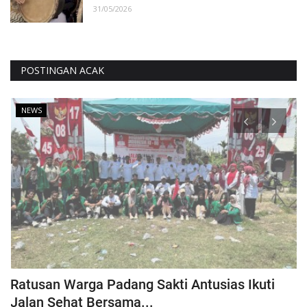
31/05/2026
POSTINGAN ACAK
NEWS
a
Ratusan Warga Padang Sakti Antusias Ikuti
S
Jalan Sehat Bersama...
D