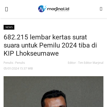
NEWS
682.215 lembar kertas surat
Beranda
suara untuk Pemilu 2024 tiba di
NEWS
KIP Lhokseumawe
Redaksi
Penulis : Penulis
Editor : Tim Editor Marjinal
EDUKASI
05/01/2024 15:37 WIB
SOSOK
LINTAS DESA
WISATA
LENSA
ADVETORIAL