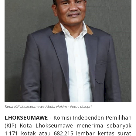
OPINI
Kontak
GALERI
Ketentuan dan Layanan
Pedoman Media Siber
Privacy Policy
Alamat Kami
Tentang Kami
Login
Keua KIP Lhokseumawe Abdul Hakim - Foto : dok.pri
Daftar
LHOKSEUMAWE
- Komisi Independen Pemilihan
(KIP) Kota Lhokseumawe menerima sebanyak
1.171 kotak atau 682.215 lembar kertas surat