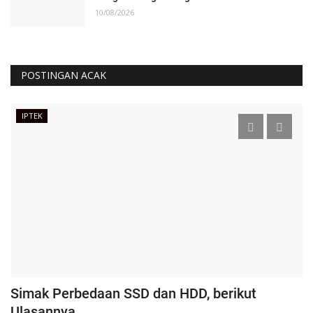
10/08/2026
POSTINGAN ACAK
IPTEK
Simak Perbedaan SSD dan HDD, berikut
K
Ulasannya
H