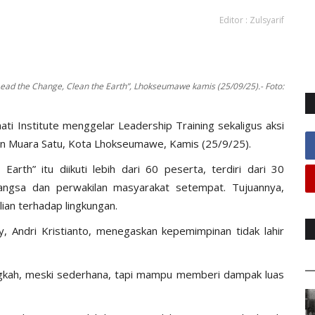
Editor : Zulsyarif
Lead the Change, Clean the Earth”, Lhokseumawe kamis (25/09/25).- Foto:
i Institute menggelar Leadership Training sekaligus aksi
an Muara Satu, Kota Lhokseumawe, Kamis (25/9/25).
Earth” itu diikuti lebih dari 60 peserta, terdiri dari 30
ngsa dan perwakilan masyarakat setempat. Tujuannya,
an terhadap lingkungan.
 Andri Kristianto, menegaskan kepemimpinan tidak lahir
ngkah, meski sederhana, tapi mampu memberi dampak luas