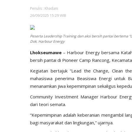
Penulis : Khadani
26/09/2025 15:29 WIB
Peserta Leadership Training dan aksi bersih pantai bertema “
Dok. Harbour Energy
Lhokseumawe
– Harbour Energy bersama Katahat
bersih pantai di Pioneer Camp Rancong, Kecamat
‎‎Kegiatan bertajuk “Lead the Change, Clean the 
mahasiswa penerima Beasiswa Energi untuk Ba
menanamkan jiwa kepemimpinan sekaligus kepeduli
‎Community Investment Manager Harbour Energy,
dari teori semata.
‎‎“Kepemimpinan adalah keberanian mengambil la
bagi masyarakat dan lingkungan,” ujarnya.