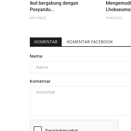
ikut bergabung dengan
Mengemudi
ang Idul Adha
Mahasiswa KPM UIN SUNA
Posyandu...
Lhokseumaw
elar...
Lhokseumawe Kelompok 35 Ad
09/11/2022
10/02/2022
Pertemuan...
08/11/2025
KOMENTAR
KOMENTAR FACEBOOK
Nama
Komentar