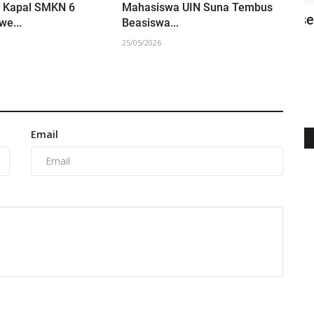
 Kapal SMKN 6
Mahasiswa UIN Suna Tembus
Pilkada Aceh berlangsung Sukses dan
U
e...
Beasiswa...
akan
Damai : HMI Apresiasi...
A
25/05/2026
03/12/2024
22
Email