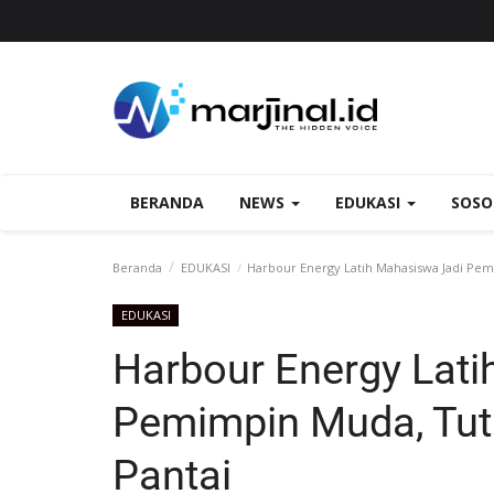
BERANDA
NEWS
EDUKASI
SOS
Beranda
EDUKASI
‎Harbour Energy Latih Mahasiswa Jadi Pem
EDUKASI
‎Harbour Energy Lat
Pemimpin Muda, Tut
Pantai