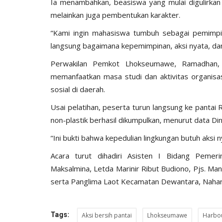
‎‎Ia menambahkan, beasiswa yang mulai digulirka
melainkan juga pembentukan karakter.
‎“Kami ingin mahasiswa tumbuh sebagai pemimpin 
langsung bagaimana kepemimpinan, aksi nyata, dan
‎Perwakilan Pemkot Lhokseumawe, Ramadhan,
memanfaatkan masa studi dan aktivitas organisa
sosial di daerah.
‎Usai pelatihan, peserta turun langsung ke pantai
non-plastik berhasil dikumpulkan, menurut data 
‎“Ini bukti bahwa kepedulian lingkungan butuh aksi
‎Acara turut dihadiri Asisten I Bidang Pem
Maksalmina, Letda Marinir Ribut Budiono, Pjs. 
serta Panglima Laot Kecamatan Dewantara, Nahar
Tags:
Aksi bersih pantai
Lhokseumawe
Harbou