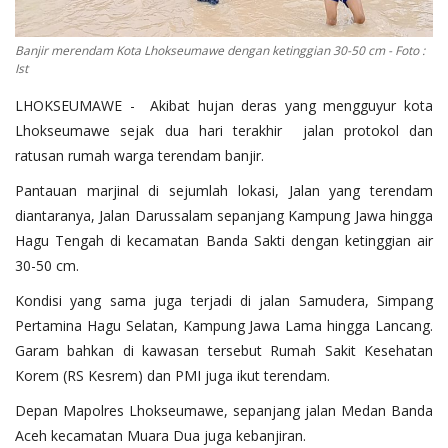
OPINI
Banjir merendam Kota Lhokseumawe dengan ketinggian 30-50 cm - Foto :
Kontak
Ist
GALERI
LHOKSEUMAWE - Akibat hujan deras yang mengguyur kota
Lhokseumawe sejak dua hari terakhir jalan protokol dan
Ketentuan dan Layanan
ratusan rumah warga terendam banjir.
Pedoman Media Siber
Pantauan marjinal di sejumlah lokasi, Jalan yang terendam
Privacy Policy
diantaranya, Jalan Darussalam sepanjang Kampung Jawa hingga
Hagu Tengah di kecamatan Banda Sakti dengan ketinggian air
Alamat Kami
30-50 cm.
Tentang Kami
Kondisi yang sama juga terjadi di jalan Samudera, Simpang
Login
Pertamina Hagu Selatan, Kampung Jawa Lama hingga Lancang.
Garam bahkan di kawasan tersebut Rumah Sakit Kesehatan
Daftar
Korem (RS Kesrem) dan PMI juga ikut terendam.
Depan Mapolres Lhokseumawe, sepanjang jalan Medan Banda
Aceh kecamatan Muara Dua juga kebanjiran.