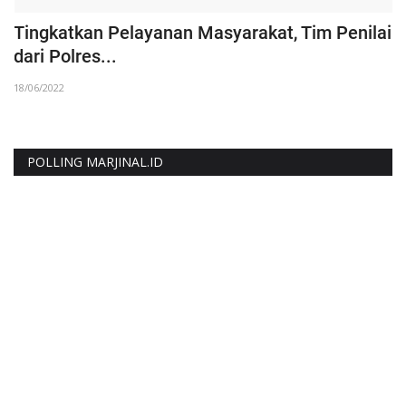
Tingkatkan Pelayanan Masyarakat, Tim Penilai
L
dari Polres...
I
18/06/2022
17
POLLING MARJINAL.ID