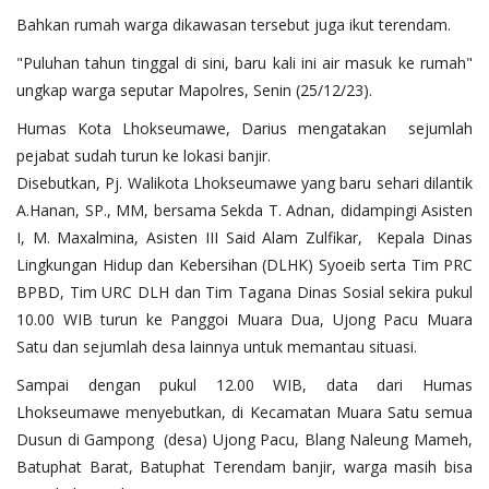
Bahkan rumah warga dikawasan tersebut juga ikut terendam.
"Puluhan tahun tinggal di sini, baru kali ini air masuk ke rumah"
ungkap warga seputar Mapolres, Senin (25/12/23).
Humas Kota Lhokseumawe, Darius mengatakan sejumlah
pejabat sudah turun ke lokasi banjir.
Disebutkan, Pj. Walikota Lhokseumawe yang baru sehari dilantik
A.Hanan, SP., MM, bersama Sekda T. Adnan, didampingi Asisten
I, M. Maxalmina, Asisten III Said Alam Zulfikar, Kepala Dinas
Lingkungan Hidup dan Kebersihan (DLHK) Syoeib serta Tim PRC
BPBD, Tim URC DLH dan Tim Tagana Dinas Sosial sekira pukul
10.00 WIB turun ke Panggoi Muara Dua, Ujong Pacu Muara
Satu dan sejumlah desa lainnya untuk memantau situasi.
Sampai dengan pukul 12.00 WIB, data dari Humas
Lhokseumawe menyebutkan, di Kecamatan Muara Satu semua
Dusun di Gampong (desa) Ujong Pacu, Blang Naleung Mameh,
⁠Batuphat Barat, Batuphat Terendam banjir, warga masih bisa