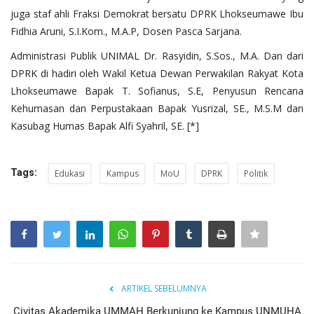
juga staf ahli Fraksi Demokrat bersatu DPRK Lhokseumawe Ibu
Fidhia Aruni, S.I.Kom., M.A.P, Dosen Pasca Sarjana.
Administrasi Publik UNIMAL Dr. Rasyidin, S.Sos., M.A. Dan dari
DPRK di hadiri oleh Wakil Ketua Dewan Perwakilan Rakyat Kota
Lhokseumawe Bapak T. Sofianus, S.E, Penyusun Rencana
Kehumasan dan Perpustakaan Bapak Yusrizal, SE., M.S.M dan
Kasubag Humas Bapak Alfi Syahril, SE. [*]
Tags:
Edukasi
Kampus
MoU
DPRK
Politik
ARTIKEL SEBELUMNYA
Civitas Akademika UMMAH Berkunjung ke Kampus UNMUHA