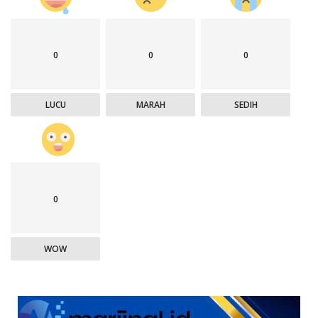
0
0
0
LUCU
MARAH
SEDIH
0
WOW