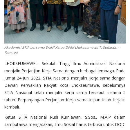
OPINI
Kontak
GALERI
Ketentuan dan Layanan
Akademisi STIA bersama Wakil Ketua DPRK Lhokseumawe T. Sofianus -
Pedoman Media Siber
Foto : Ist
Privacy Policy
LHOKSEUMAWE - Sekolah Tinggi Ilmu Administrasi Nasional
menjalin Perjanjian Kerja Sama dengan berbagai lembaga. Pada
Alamat Kami
Jumat 24 Juni 2022, STIA Nasional menjalin Kerja sama dengan
Tentang Kami
Dewan Perwakilan Rakyat Kota Lhokseumawe, sebelumnya
STIA Nasional telah menjalin kerja sama tersebut selama 5
Login
tahun. Perpanjangan Perjanjian Kerja sama inipun telah terjalin
Daftar
kembali.
Ketua STIA Nasional Rudi Kurniawan, S.Sos., M.A.P dalam
sambutanya mengatakan, Ilmu Sosial harus terbuka untuk DODI