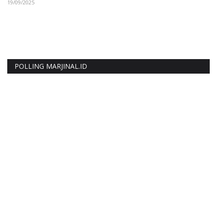
03
POLLING MARJINAL.ID