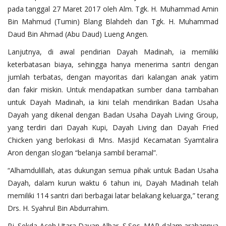
pada tanggal 27 Maret 2017 oleh Alm. Tgk. H. Muhammad Amin
Bin Mahmud (Tumin) Blang Blahdeh dan Tgk. H. Muhammad
Daud Bin Ahmad (Abu Daud) Lueng Angen.
Lanjutnya, di awal pendirian Dayah Madinah, ia memiliki
keterbatasan biaya, sehingga hanya menerima santri dengan
jumlah terbatas, dengan mayoritas dari kalangan anak yatim
dan fakir miskin. Untuk mendapatkan sumber dana tambahan
untuk Dayah Madinah, ia kini telah mendirikan Badan Usaha
Dayah yang dikenal dengan Badan Usaha Dayah Living Group,
yang terdiri dari Dayah Kupi, Dayah Living dan Dayah Fried
Chicken yang berlokasi di Mns. Masjid Kecamatan Syamtalira
Aron dengan slogan “belanja sambil beramal”.
“Alhamdulillah, atas dukungan semua pihak untuk Badan Usaha
Dayah, dalam kurun waktu 6 tahun ini, Dayah Madinah telah
memiliki 114 santri dari berbagai latar belakang keluarga,” terang
Drs. H. Syahrul Bin Abdurrahim.
Pj. Sekda Aceh Utara Dayan Albar, S.Sos. MAP dalam arahannya