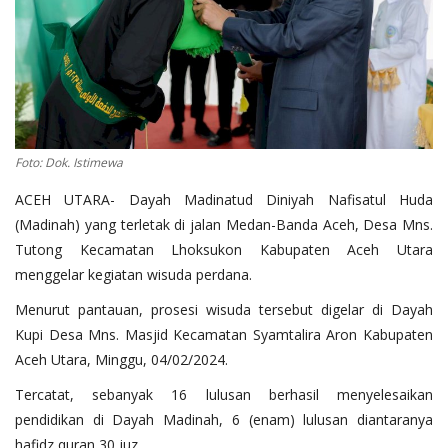
OPINI
Kontak
GALERI
Ketentuan dan Layanan
Foto: Dok. Istimewa
Pedoman Media Siber
ACEH UTARA- Dayah Madinatud Diniyah Nafisatul Huda
Privacy Policy
(Madinah) yang terletak di jalan Medan-Banda Aceh, Desa Mns.
Alamat Kami
Tutong Kecamatan Lhoksukon Kabupaten Aceh Utara
menggelar kegiatan wisuda perdana.
Tentang Kami
Menurut pantauan, prosesi wisuda tersebut digelar di Dayah
Login
Kupi Desa Mns. Masjid Kecamatan Syamtalira Aron Kabupaten
Daftar
Aceh Utara, Minggu, 04/02/2024.
Tercatat, sebanyak 16 lulusan berhasil menyelesaikan
pendidikan di Dayah Madinah, 6 (enam) lulusan diantaranya
hafidz quran 30 juz.