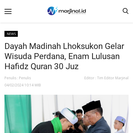
NEWS
Dayah Madinah Lhoksukon Gelar
Beranda
Wisuda Perdana, Enam Lulusan
NEWS
Hafidz Quran 30 Juz
Redaksi
Penulis : Penulis
Editor : Tim Editor Marjinal
EDUKASI
04/02/2024 10:14 WIB
SOSOK
LINTAS DESA
WISATA
LENSA
ADVETORIAL