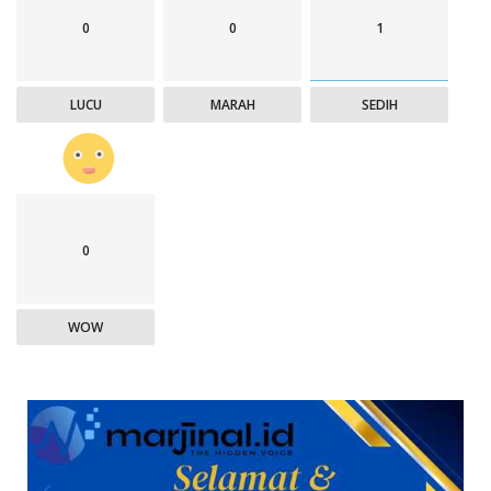
0
0
1
LUCU
MARAH
SEDIH
0
WOW