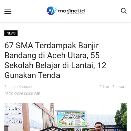
NEWS
67 SMA Terdampak Banjir
Beranda
Bandang di Aceh Utara, 55
NEWS
Sekolah Belajar di Lantai, 12
Redaksi
Gunakan Tenda
EDUKASI
Penulis : Khadani
Editor : Zulsyarif
SOSOK
05/01/2026 00:08 WIB
LINTAS DESA
WISATA
LENSA
ADVETORIAL