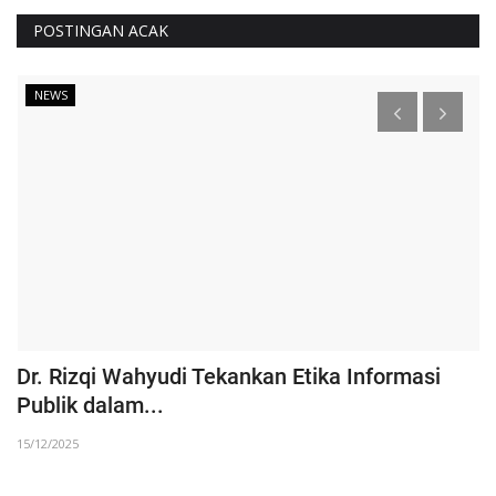
POSTINGAN ACAK
NEWS
Dr. Rizqi Wahyudi Tekankan Etika Informasi
I
Publik dalam...
07
15/12/2025