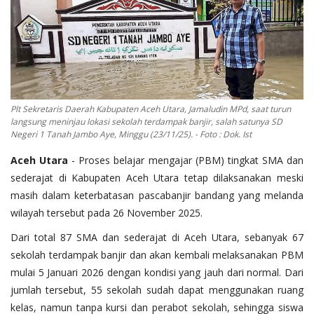
OPINI
Kontak
GALERI
Ketentuan dan Layanan
Plt Sekretaris Daerah Kabupaten Aceh Utara, Jamaludin MPd, saat turun
langsung meninjau lokasi sekolah terdampak banjir, salah satunya SD
Pedoman Media Siber
Negeri 1 Tanah Jambo Aye, Minggu (23/11/25). - Foto : Dok. Ist
Privacy Policy
Aceh Utara
- Proses belajar mengajar (PBM) tingkat SMA dan
Alamat Kami
sederajat di Kabupaten Aceh Utara tetap dilaksanakan meski
masih dalam keterbatasan pascabanjir bandang yang melanda
Tentang Kami
wilayah tersebut pada 26 November 2025.
Login
Dari total 87 SMA dan sederajat di Aceh Utara, sebanyak 67
Daftar
sekolah terdampak banjir dan akan kembali melaksanakan PBM
mulai 5 Januari 2026 dengan kondisi yang jauh dari normal. Dari
jumlah tersebut, 55 sekolah sudah dapat menggunakan ruang
kelas, namun tanpa kursi dan perabot sekolah, sehingga siswa