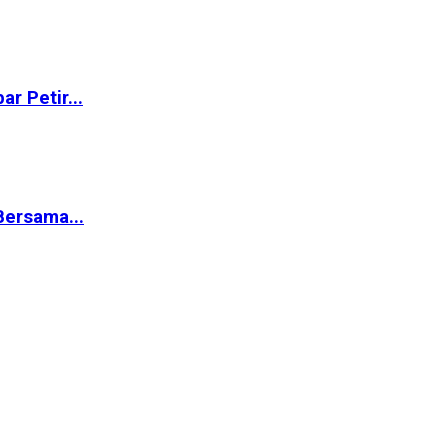
r Petir...
ersama...