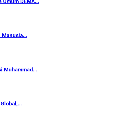
ua Umum DEMA...
 Manusia...
asi Muhammad...
lobal,...