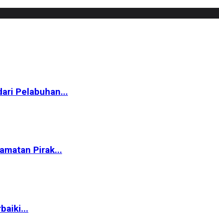
ari Pelabuhan...
matan Pirak...
aiki...