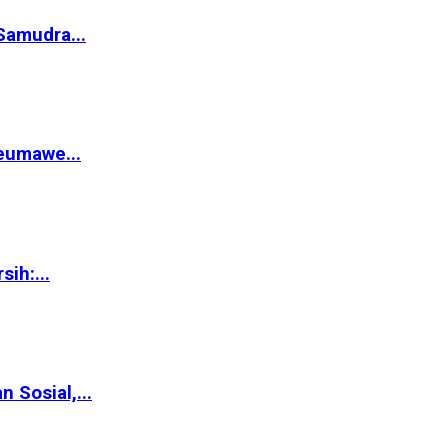
Samudra...
eumawe...
ih:...
Sosial,...