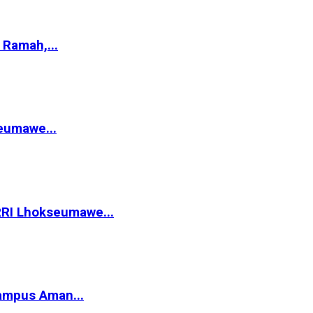
Ramah,...
eumawe...
RRI Lhokseumawe...
ampus Aman...