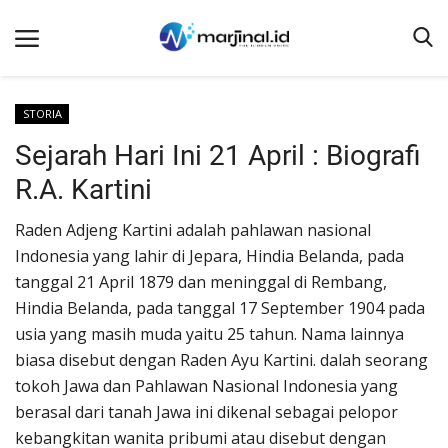
STORIA
Sejarah Hari Ini 21 April : Biografi
Beranda
R.A. Kartini
NEWS
Redaksi
Raden Adjeng Kartini adalah pahlawan nasional
Indonesia yang lahir di Jepara, Hindia Belanda, pada
EDUKASI
tanggal 21 April 1879 dan meninggal di Rembang,
SOSOK
Hindia Belanda, pada tanggal 17 September 1904 pada
usia yang masih muda yaitu 25 tahun. Nama lainnya
LINTAS DESA
biasa disebut dengan Raden Ayu Kartini. dalah seorang
WISATA
tokoh Jawa dan Pahlawan Nasional Indonesia yang
LENSA
berasal dari tanah Jawa ini dikenal sebagai pelopor
kebangkitan wanita pribumi atau disebut dengan
ADVETORIAL