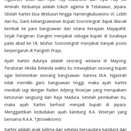
Aminah. Keduanya adalah tokoh agama di Telukawur, Jepara.
Silsilah Kartini bisa ditelusuri hingga Hamengkubuwono VI. Lebih
dari itu, Garis kebangsawanan Bupati Sosroningrat dapat dilacak
kembali ke para bangsawan dari istana Kerajaan Majapahit.
Sejak Pangeran Dangirin menjabat sebagai bupati di Surabaya
pada abad ke-18, leluhur Sosroningrat menjabat banyak posisi
berpengaruh di Pangreh Praja.
Ayah Kartini dulunya adalah seorang wedana di Mayong.
Peraturan Hindia Belanda waktu itu mewajibkan seorang bupati
agar beristerikan seorang bangsawan. Karena M.A. Ngasirah
tidak memiliki garis bangsawan tinggi, maka ayah Kartini
menikah lagi dengan Raden Adjeng Woerjan yang merupakam
keturunan langsung dari Raja Madura. Setelah pernikahan itu,
maka ayah Kartini berhasil menjadi bupati di Jepara.
Menggantikan kedudukan ayah kandung R.A. Woerjan yang
bernama R.A.A. Tjitrowikromo.
Kartini adalah anak kelima dari sebelas bersaudara kandung dan