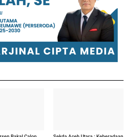
rsen Bakal Calon
Sekda Aceh Utara : Keberadaan