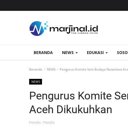
BERANDA
NEWS
EDUKASI
SOS
Beranda
NEWS
Pengurus Komite Seni Budaya Nusantara Ac
NEWS
Pengurus Komite Se
Aceh Dikukuhkan
Penulis : Penulis