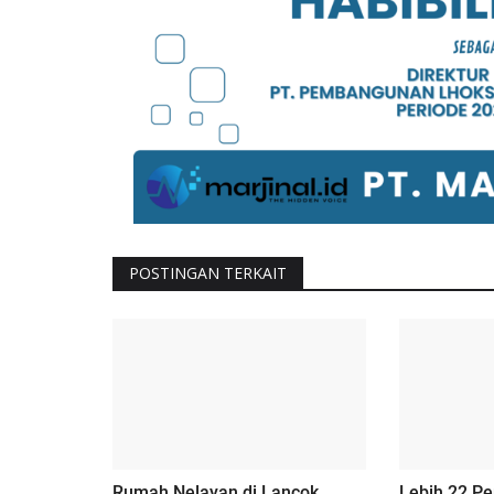
POSTINGAN TERKAIT
Rumah Nelayan di Lancok,
Lebih 22 Pe