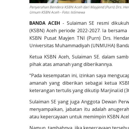
Penyerahan Bendera KSBN Aceh dari Mayjend (Purn) Drs. Hen
Umum KSBN Aceh - Foto: Istimewa
BANDA ACEH
- Sulaiman SE resmi dikukuh
(KSBN) Aceh periode 2022-2027. Ia bersama
KSBN Pusat Mayjen TNI (Purn) Drs. Hendar
Universitas Muhammadiyah (UNMUHA) Banda A
Ketua KSBN Aceh, Sulaiman SE. dalam samb
pihak atas amanah yang diberikannya.
"Pada kesempatan ini, izinkan saya menguc
amanah yang diberikan sebagai ketua KSBN
keterangan tertulis yang dikutip Marjinal.id (3
Sulaiman SE yang juga Anggota Dewan Perwak
menyampaikan, jabatan itu adalah anugerah
atau kepercayaan untuk memimpin KSBN Aceh
Namun, tambahnya, jika kepercayaan tersebu