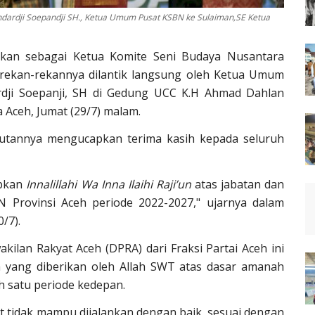
dardji Soepandji SH., Ketua Umum Pusat KSBN ke Sulaiman,SE Ketua
kan sebagai Ketua Komite Seni Budaya Nusantara
 rekan-rekannya dilantik langsung oleh Ketua Umum
dji Soepanji, SH di Gedung UCC K.H Ahmad Dahlan
ceh, Jumat (29/7) malam.
utannya mengucapkan terima kasih kepada seluruh
apkan
Innalillahi Wa Inna Ilaihi Raji’un
atas jabatan dan
 Provinsi Aceh periode 2022-2027," ujarnya dalam
0/7).
ilan Rakyat Aceh (DPRA) dari Fraksi Partai Aceh ini
 yang diberikan oleh Allah SWT atas dasar amanah
 satu periode kedepan.
t tidak mampu dijalankan dengan baik, sesuai dengan