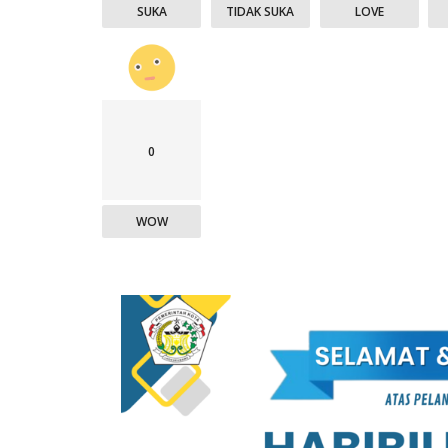
SUKA
TIDAK SUKA
LOVE
n Lhokseumawe
Warga Temukan Bayi Laki-laki
Lhokseumawe...
Ditinggalkan di Area Persawahan
23/07/2025
0
WOW