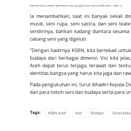
Foto bersama setelah pelantikan dan pengukuhan Ketua KSBN Aceh - Foto: Ist
Ia menambahkan, saat ini banyak sekali dim
musik, seni rupa, seni sastra, dan seni teate
sendirinya, bahkan kadang diantara sesama 
cabang seni yang digeluti.
“Dengan hadirnya KSBN, kita bertekad untuk 
budaya dari berbagai dimensi. Visi kita je
Aceh dapat terus terjaga, terawat dan ten
identitas bangsa yang harus kita jaga dan ra
Pada pengukuhan ini, turut dihadiri Kepala 
dan para tokoh seni dan budaya serta para u
Tags:
KSBN Aceh
Seni
Budaya
Dinas Kebu