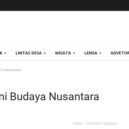
OK
LINTAS DESA
WISATA
LENSA
ADVETO
eh Dikukuhkan
ni Budaya Nusantara
Editor : Tim Editor Marjinal