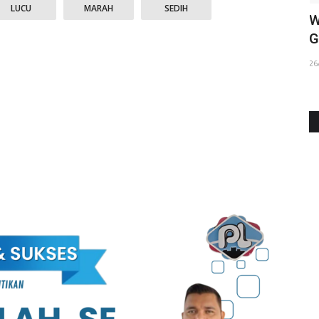
LUCU
MARAH
SEDIH
Creative Minority Gelar Workshop
W
...
Peningkatan Kinerja dan...
G
12/07/2025
26