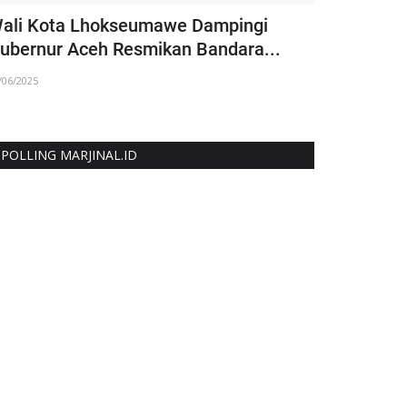
ali Kota Lhokseumawe Dampingi
Polres Ace
ubernur Aceh Resmikan Bandara...
Curanmor, 
/06/2025
24/07/2025
POLLING MARJINAL.ID