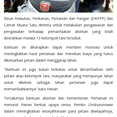
Dinas Kelautan, Perikanan, Pertanian dan Pangan (DKPPP) dan
Camat Muara Satu diminta untuk melakukan pengawasan dan
pengawalan terhadap pemanfaatan alsintan yang telah
diserahkan melalui 13 kelompok tani tersebut.
Bantuan ini diharapkan dapat memberi motivasi untuk
meningkatkan hasil pertanian dan menekan biaya yang harus
dikeluarkan petani dalam menggarap lahan.
"Bantuan ini juga bukan terbatas untuk dimanfaatkan oleh
petani atau kelompok tani, masyarakat yang mempunyai lahan
untuk dikelola sebagai lahan pertanian juga dapat
memanfaatkannya" kata Hanan.
Tersalurnya bantuan alsintan dari Kementerian Pertanian ini
menurut Hanan bentuk upaya serius Pemko Lhokseumawe
dalam meningkatkan kesejahteraan para petani diwilayahnya,