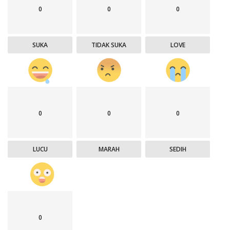
0
0
0
SUKA
TIDAK SUKA
LOVE
0
0
0
LUCU
MARAH
SEDIH
0