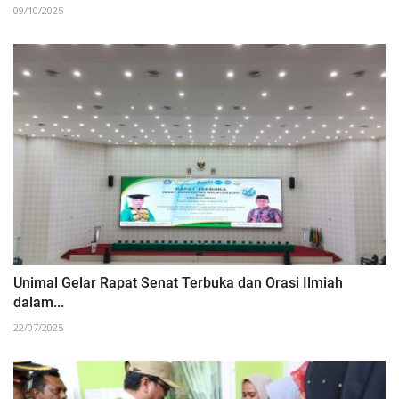
09/10/2025
Unimal Gelar Rapat Senat Terbuka dan Orasi Ilmiah
dalam...
22/07/2025