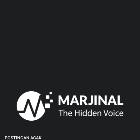
POSTINGAN ACAK