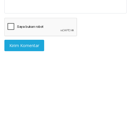
Kirim Komentar