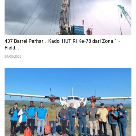
437 Barrel Perhari, Kado HUT RI Ke-78 dari Zona 1 -
Field...
29/08/2023