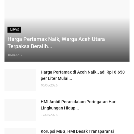
NEWS
Harga Pertamax Naik, Warga Aceh Utara
Terpaksa Beralih...
10/06/2026
Harga Pertamax di Aceh Naik Jadi Rp16.650
per Liter Mulai...
10/06/2026
HMI Ambil Peran dalam Peringatan Hari
Lingkungan Hidup...
07/06/2026
Korupsi MBG, HMI Desak Transparansi