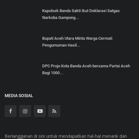
Kapolsek Banda Sakti Ikut Deklarasi Satgas
Narkoba Gampong...
Bupati Aceh Utara Minta Warga Cermati
Pengumuman Hasil...
DPC Projo Kota Banda Aceh bersama Partai Aceh
Bagi 1000...
MEDIA SOSIAL
Berlangganan di sini untuk mendapatkan hal-hal menarik dan