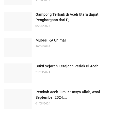
Gampong Terbaik di Aceh Utara dapat
Penghargaan dari Pj....
05/06/2023
Mubes IKA Unimal
16/06/2024
Bukti Sejarah Kerajaan Perlak Di Aceh
28/03/2021
Pemkab Aceh Timur, : Insya Allah, Awal
September 2024,...
01/08/2024