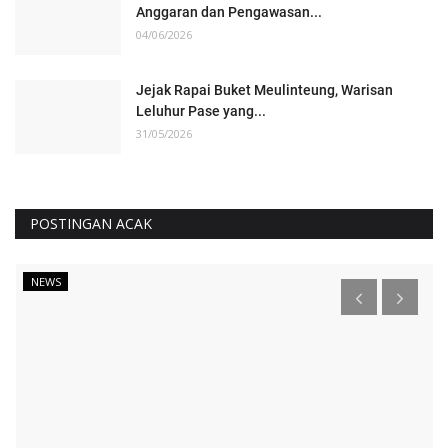
Anggaran dan Pengawasan...
04/06/2026
Jejak Rapai Buket Meulinteung, Warisan
Leluhur Pase yang...
31/05/2026
POSTINGAN ACAK
NEWS
Para Kader Puskesmas Banda Baro Dilatih
Konselor Dalam...
11/10/2022