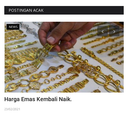
POSTINGAN ACAK
NEWS
Harga Emas Kembali Naik.
E
F
23/02/2021
03