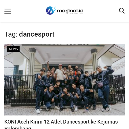
Tag:
dancesport
Beranda
NEWS
NEWS
Redaksi
EDUKASI
SOSOK
LINTAS DESA
WISATA
LENSA
KONI Aceh Kirim 12 Atlet Dancesport ke Kejurnas
ADVETORIAL
Palembang,...