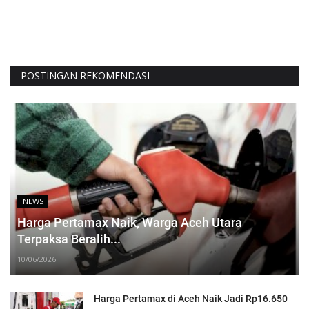
POSTINGAN REKOMENDASI
NEWS
Harga Pertamax Naik, Warga Aceh Utara
Terpaksa Beralih...
10/06/2026
Harga Pertamax di Aceh Naik Jadi Rp16.650