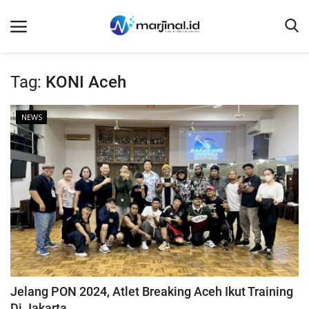
Tag:
KONI Aceh
Beranda
NEWS
NEWS
Redaksi
EDUKASI
SOSOK
LINTAS DESA
WISATA
LENSA
Jelang PON 2024, Atlet Breaking Aceh Ikut Training
ADVETORIAL
Di Jakarta