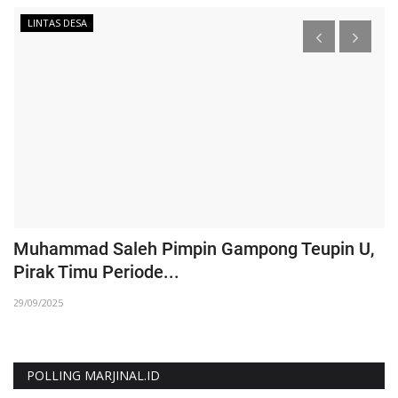
LINTAS DESA
‎Muhammad Saleh Pimpin Gampong Teupin U,
P
Pirak Timu Periode...
T
29/09/2025
07
POLLING MARJINAL.ID