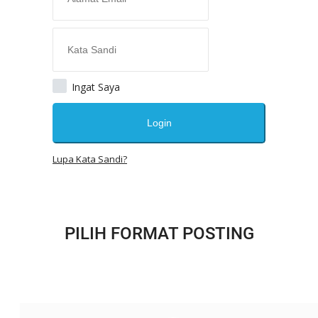
SOSOK
LINTAS DESA
WISATA
LENSA
ADVETORIAL
Ingat Saya
Semua
Login
ADVETORIAL
Kabar DPRK Aceh Utara
Lupa Kata Sandi?
OPINI
Kontak
GALERI
Ketentuan dan Layanan
PILIH FORMAT POSTING
Pedoman Media Siber
Privacy Policy
Alamat Kami
Tentang Kami
Login