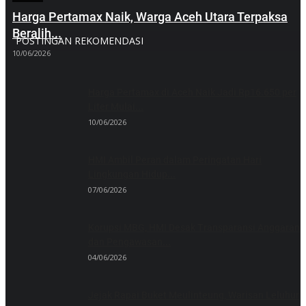
Harga Pertamax Naik, Warga Aceh Utara Terpaksa
Beralih...
POSTINGAN REKOMENDASI
10/06/2026
Harga Pertamax di Aceh Naik Jadi Rp16.650 per
Liter Mulai...
10/06/2026
HMI Ambil Peran dalam Peringatan Hari
Lingkungan Hidup...
07/06/2026
Korupsi MBG, HMI Desak Transparansi Anggaran
dan Pengawasan...
04/06/2026
Jejak Rapai Buket Meulinteung, Warisan Leluhur