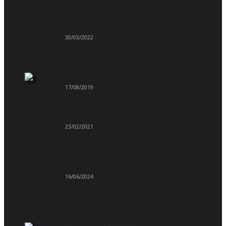
25 Siswa SMAN Modal Bangsa Arun, berhasil
Menembus PTN...
30/03/2022
Rekaman Suara Soekarno Bacakan Teks
Proklamasi Kemerdekaan...
17/08/2019
Selamatkan Smartphone Basah Karena Hujan
23/02/2021
Mubes IKA Unimal
16/06/2024
Rekaman Suara Soekarno Bacakan Teks
Proklamasi Kemerdekaan...