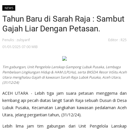
NEWS
Tahun Baru di Sarah Raja : Sambut
Gajah Liar Dengan Petasan.
Penulis : zulsyarif
Editor : R25
01/01/2025 07:00 WIB
Tim gabungan, Unit Pengelola Lanskap Gampong Lubuk Pusaka, Lembaga
Pembelaan Lingkungan Hidup & HAM (LPLHa), serta BKSDA Resor InSitu Aceh
Utara menghalau Gajah di kawasan Sarah Raja Lubok Pusaka, Aceh Utara,
(31/12/24)
ACEH UTARA - Lebih tiga jam suara petasan menggema dan
kembang api pecah diatas langit Sarah Raja sebuah Dusun di Desa
Lubuk Pusaka, Kecamatan Langkahan kawasan pedalaman Aceh
Utara, jelang pergantian tahun, (31/12/24).
Lebih lima jam tim gabungan dari Unit Pengelola Lanskap