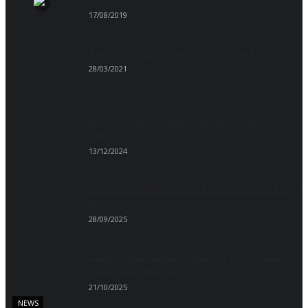
17/08/2019
Bukti Sejarah Kerajaan Perlak Di Aceh
28/03/2021
Mengenal Marga Sinaga, Warisan Budaya dari
Tanah Batak
13/12/2024
Bobby Nasution Hentikan Kendaraan Plat Aceh,
Warga Balas...
28/09/2025
Jalan Utama Gampong Meunye Tujoh Rusak
Parah, Anak Sekolah...
21/10/2025
NEWS