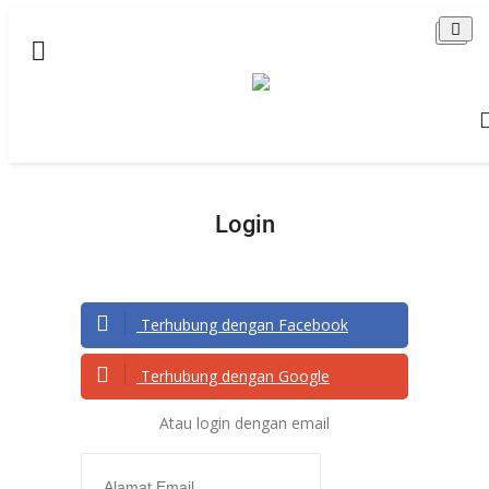
Beranda
NEWS
Redaksi
EDUKASI
Login
Semua
KAMPUS
Terhubung dengan Facebook
IPTEK
PUBLIK
Terhubung dengan Google
SEKOLAH
Atau login dengan email
STORIA
HUKUM