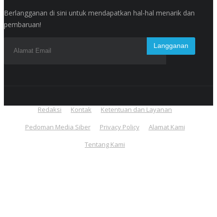
Berlangganan di sini untuk mendapatkan hal-hal menarik dan
pembaruan!
Redaksi
Kontak
Ketentuan dan Layanan
Pedoman Media Siber
Privacy Policy
Alamat Kami
Tentang Kami