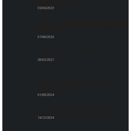
Penghargaan dari Pj....
05/06/2023
Sambut Maulid Nabi, 55 Santri Dayah Nurul Iman
Alue Bungkoh...
07/08/2026
Bukti Sejarah Kerajaan Perlak Di Aceh
28/03/2021
Pemkab Aceh Timur, : Insya Allah, Awal
September 2024,...
01/08/2024
Futsal : Dari Uruguay Hingga Indonesia
16/12/2024