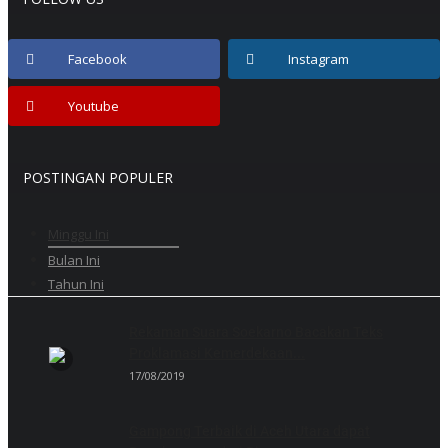
Facebook
Instagram
Youtube
POSTINGAN POPULER
Minggu Ini
Bulan Ini
Tahun Ini
Rekaman Suara Soekarno Bacakan Teks
Proklamasi Kemerdekaan...
17/08/2019
Gampong Terbaik di Aceh Utara dapat