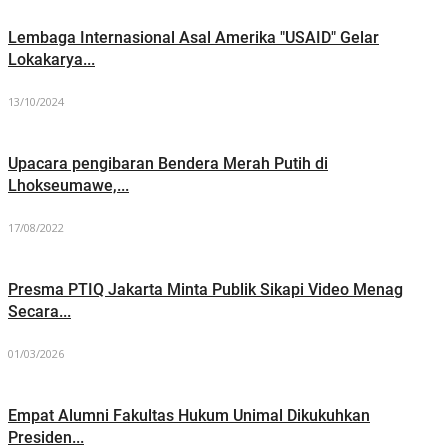
Lembaga Internasional Asal Amerika "USAID" Gelar
Lokakarya...
13/10/2024
Upacara pengibaran Bendera Merah Putih di
Lhokseumawe,...
17/08/2022
Presma PTIQ Jakarta Minta Publik Sikapi Video Menag
Secara...
01/03/2026
Empat Alumni Fakultas Hukum Unimal Dikukuhkan
Presiden...