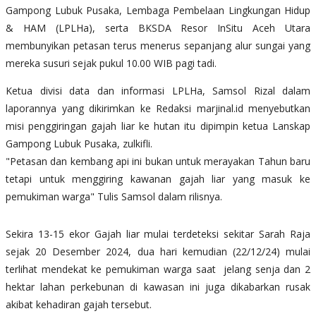
Gampong Lubuk Pusaka, Lembaga Pembelaan Lingkungan Hidup
& HAM (LPLHa), serta BKSDA Resor InSitu Aceh Utara
membunyikan petasan terus menerus sepanjang alur sungai yang
mereka susuri sejak pukul 10.00 WIB pagi tadi.
Ketua divisi data dan informasi LPLHa, Samsol Rizal dalam
laporannya yang dikirimkan ke Redaksi marjinal.id menyebutkan
misi penggiringan gajah liar ke hutan itu dipimpin ketua Lanskap
Gampong Lubuk Pusaka, zulkifli.
"Petasan dan kembang api ini bukan untuk merayakan Tahun baru
tetapi untuk menggiring kawanan gajah liar yang masuk ke
pemukiman warga" Tulis Samsol dalam rilisnya.
Sekira 13-15 ekor Gajah liar mulai terdeteksi sekitar Sarah Raja
sejak 20 Desember 2024, dua hari kemudian (22/12/24) mulai
terlihat mendekat ke pemukiman warga saat jelang senja dan 2
hektar lahan perkebunan di kawasan ini juga dikabarkan rusak
akibat kehadiran gajah tersebut.