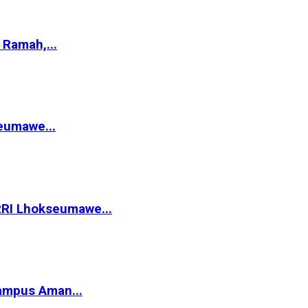
Ramah,...
eumawe...
RRI Lhokseumawe...
ampus Aman...