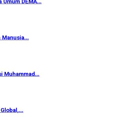
ua Umum DEMA...
 Manusia...
asi Muhammad...
lobal,...