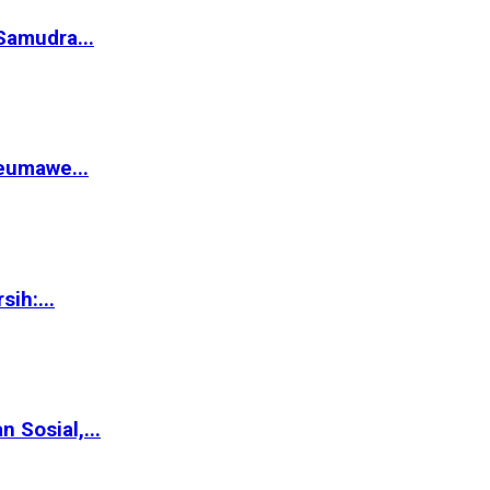
Samudra...
eumawe...
ih:...
Sosial,...