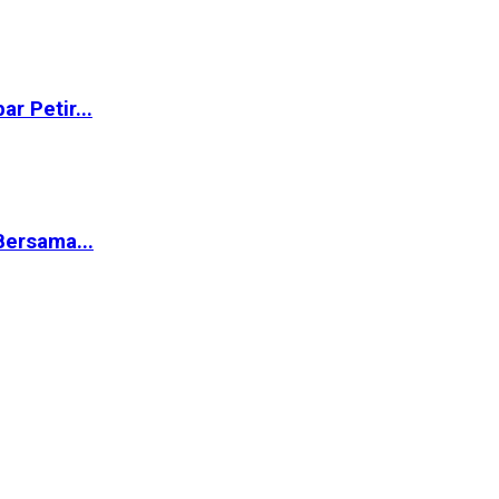
r Petir...
ersama...