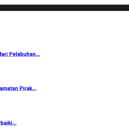
ari Pelabuhan...
matan Pirak...
aiki...