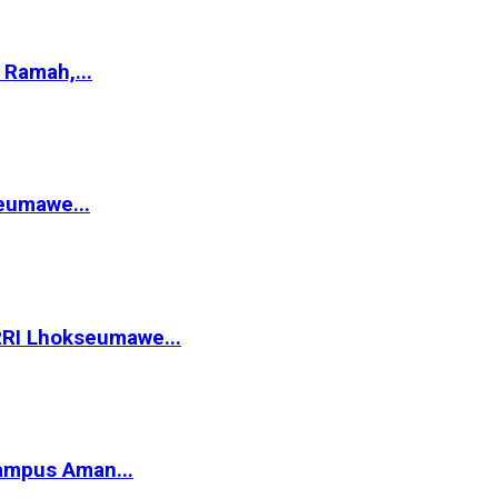
Ramah,...
eumawe...
RRI Lhokseumawe...
ampus Aman...