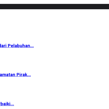
ari Pelabuhan...
matan Pirak...
aiki...