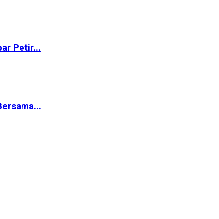
r Petir...
ersama...