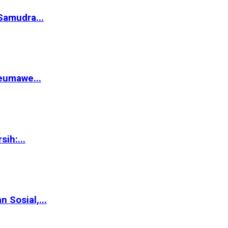
Samudra...
eumawe...
ih:...
Sosial,...