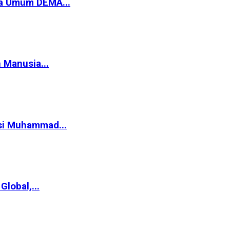
ua Umum DEMA...
 Manusia...
asi Muhammad...
lobal,...