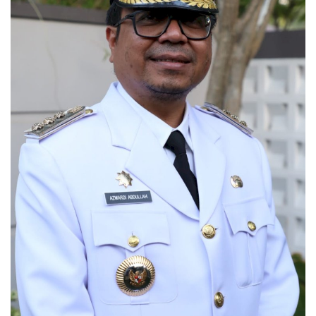
OPINI
Kontak
GALERI
Ketentuan dan Layanan
Pedoman Media Siber
Privacy Policy
Alamat Kami
Tentang Kami
Login
Daftar