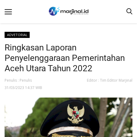
ADVETORIAL
Ringkasan Laporan
Beranda
Penyelenggaraan Pemerintahan
NEWS
Aceh Utara Tahun 2022
Redaksi
Penulis : Penulis
Editor : Tim Editor Marjinal
EDUKASI
31/03/2023 14:37 WIB
SOSOK
LINTAS DESA
WISATA
LENSA
ADVETORIAL