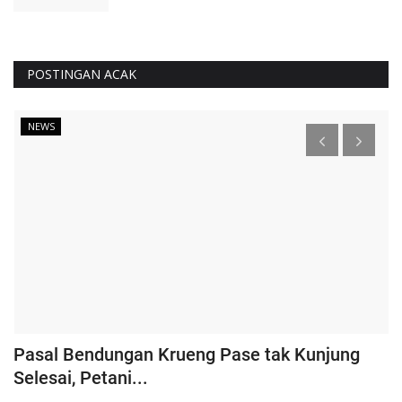
POSTINGAN ACAK
NEWS
Pasal Bendungan Krueng Pase tak Kunjung
P
Selesai, Petani...
L