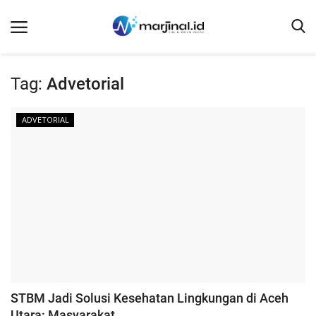
Tag:
Advetorial
Beranda
ADVETORIAL
NEWS
Redaksi
EDUKASI
SOSOK
LINTAS DESA
WISATA
LENSA
STBM Jadi Solusi Kesehatan Lingkungan di Aceh
ADVETORIAL
Utara: Masyarakat...