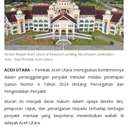
OPINI
Kontak
GALERI
Ketentuan dan Layanan
Pedoman Media Siber
Kantor Bupati Aceh Utara di kawasan Landing Kecamatan Lhoksukon. -
Foto : Dok Pemkab Aceh Utara
Privacy Policy
ACEH UTARA
– Pemkab Aceh Utara menegaskan komitmennya
Alamat Kami
dalam penanggulangan penyakit menular melalui penetapan
Tentang Kami
Qanun Nomor 6 Tahun 2024 tentang Pencegahan dan
Pengendalian Penyakit.
Login
Aturan ini menjadi dasar hukum dalam upaya deteksi dini,
Daftar
pelaporan cepat, dan penanganan terpadu terhadap berbagai
penyakit menular yang berpotensi menimbulkan wabah di
wilayah Aceh Utara.