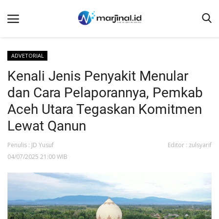
ADVETORIAL
Kenali Jenis Penyakit Menular
Beranda
dan Cara Pelaporannya, Pemkab
NEWS
Aceh Utara Tegaskan Komitmen
Redaksi
Lewat Qanun
EDUKASI
Penulis : JD Yusuf
Editor : zulsyarif
SOSOK
04/07/2025 21:00 WIB
LINTAS DESA
WISATA
LENSA
ADVETORIAL