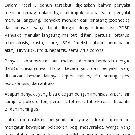
Dalam Pasal 9 qanun tersebut, dijelaskan bahwa penyakit
menular terbagi dalam tiga kelompok utama, yaitu penyakit
menular langsung, penyakit menular dari binatang (zoonosis),
dan penyakit yang dapat dicegah dengan imunisasi (PD3I).
Penyakit menular langsung meliputi difteri, pertusis, tetanus,
tuberkulosis, kusta, diare, ISPA (infeksi saluran pernapasan
akut), HIV/AIDS, tifoid, hepatitis, serta virus corona.
Penyakit zoonosis meliputi malaria, demam berdarah dengue
(DBD), chikungunya, filaria, kecacingan, dan penyakit yang
ditularkan hewan lainnya seperti rabies, flu burung, pes,
leptospirosis, dan antraks.
Adapun penyakit yang bisa dicegah dengan imunisasi antara lain
campak, polio, difteri, pertusis, tetanus, tuberkulosis, hepatitis
B, dan meningitis.
Untuk memastikan pengendalian yang efektif, qanun ini
mengatur kewajiban pelaporan bagi masyarakat. Warga yang
mengetahui adanya kasus penyakit menular wajib melapor