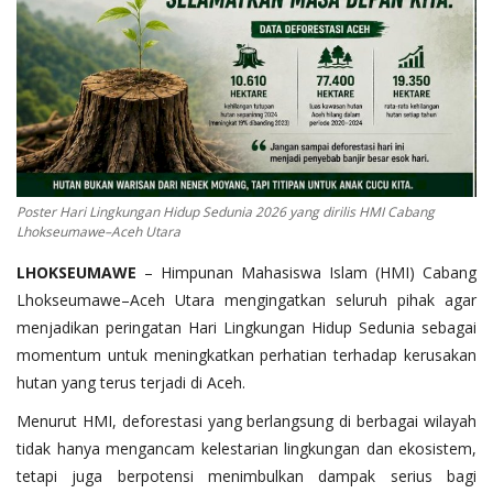
OPINI
Kontak
GALERI
Ketentuan dan Layanan
Pedoman Media Siber
Poster Hari Lingkungan Hidup Sedunia 2026 yang dirilis HMI Cabang
Lhokseumawe–Aceh Utara
Privacy Policy
LHOKSEUMAWE
– Himpunan Mahasiswa Islam (HMI) Cabang
Alamat Kami
Lhokseumawe–Aceh Utara mengingatkan seluruh pihak agar
Tentang Kami
menjadikan peringatan Hari Lingkungan Hidup Sedunia sebagai
Login
momentum untuk meningkatkan perhatian terhadap kerusakan
hutan yang terus terjadi di Aceh.
Daftar
Menurut HMI, deforestasi yang berlangsung di berbagai wilayah
tidak hanya mengancam kelestarian lingkungan dan ekosistem,
tetapi juga berpotensi menimbulkan dampak serius bagi