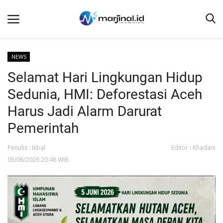
NEWS
Selamat Hari Lingkungan Hidup
Beranda
Sedunia, HMI: Deforestasi Aceh
NEWS
Harus Jadi Alarm Darurat
Redaksi
Pemerintah
EDUKASI
Penulis : Ikbal
Editor : Khadani
SOSOK
05/06/2026 20:48 WIB
LINTAS DESA
WISATA
LENSA
ADVETORIAL