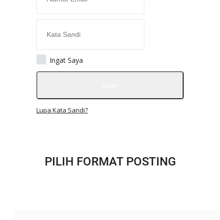
SOSOK
LINTAS DESA
WISATA
LENSA
ADVETORIAL
Ingat Saya
Semua
Login
ADVETORIAL
Kabar DPRK Aceh Utara
Lupa Kata Sandi?
OPINI
Kontak
GALERI
Ketentuan dan Layanan
PILIH FORMAT POSTING
Pedoman Media Siber
Privacy Policy
Alamat Kami
Tentang Kami
Login