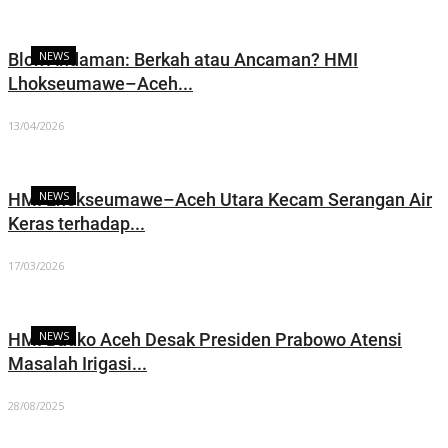
NEWS
Blok Andaman: Berkah atau Ancaman? HMI
Lhokseumawe–Aceh...
13/04/2026
NEWS
HMI Lhokseumawe–Aceh Utara Kecam Serangan Air
Keras terhadap...
17/03/2026
NEWS
HMI Badko Aceh Desak Presiden Prabowo Atensi
Masalah Irigasi...
28/08/2025