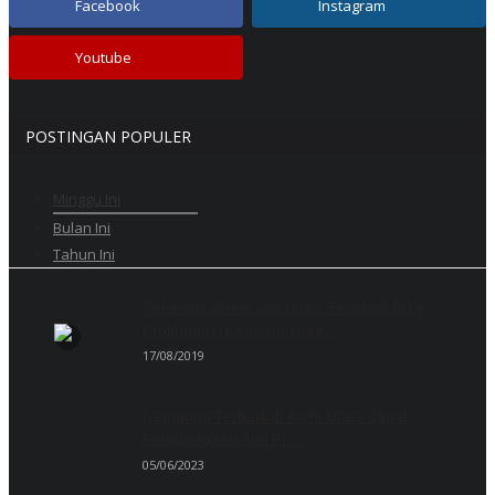
Facebook
Instagram
Youtube
POSTINGAN POPULER
Minggu Ini
Bulan Ini
Tahun Ini
Rekaman Suara Soekarno Bacakan Teks
Proklamasi Kemerdekaan...
17/08/2019
Gampong Terbaik di Aceh Utara dapat
Penghargaan dari Pj....
05/06/2023