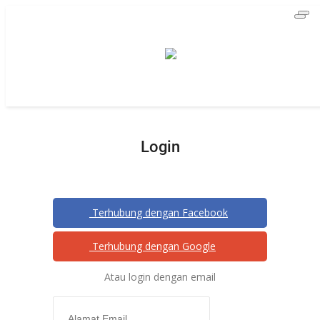
Beranda
NEWS
Redaksi
EDUKASI
Login
Semua
KAMPUS
Terhubung dengan Facebook
IPTEK
PUBLIK
Terhubung dengan Google
SEKOLAH
Atau login dengan email
STORIA
HUKUM