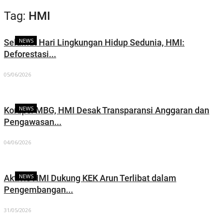
Tag:
HMI
NEWS
Selamat Hari Lingkungan Hidup Sedunia, HMI:
Deforestasi...
05/06/2026
NEWS
Korupsi MBG, HMI Desak Transparansi Anggaran dan
Pengawasan...
04/06/2026
NEWS
Aktivis HMI Dukung KEK Arun Terlibat dalam
Pengembangan...
31/05/2026