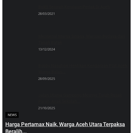
Bukti Sejarah Kerajaan Perlak Di Aceh
28/03/2021
Mengenal Marga Sinaga, Warisan Budaya dari
Tanah Batak
13/12/2024
Bobby Nasution Hentikan Kendaraan Plat Aceh,
Warga Balas...
28/09/2025
Jalan Utama Gampong Meunye Tujoh Rusak
Parah, Anak Sekolah...
21/10/2025
NEWS
Harga Pertamax Naik, Warga Aceh Utara Terpaksa
Beralih...