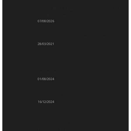
Sambut Maulid Nabi, 55 Santri Dayah Nurul Iman
Alue Bungkoh...
07/08/2026
Bukti Sejarah Kerajaan Perlak Di Aceh
28/03/2021
Pemkab Aceh Timur, : Insya Allah, Awal
September 2024,...
01/08/2024
Futsal : Dari Uruguay Hingga Indonesia
16/12/2024
25 Siswa SMAN Modal Bangsa Arun, berhasil
Menembus PTN...