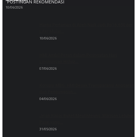
POSTINGAN REKOMENDASI
10/06/2026
Harga Pertamax di Aceh Naik Jadi Rp16.650 per
Liter Mulai...
10/06/2026
HMI Ambil Peran dalam Peringatan Hari
Lingkungan Hidup...
07/06/2026
Korupsi MBG, HMI Desak Transparansi Anggaran
dan Pengawasan...
04/06/2026
Jejak Rapai Buket Meulinteung, Warisan Leluhur
Pase yang...
31/05/2026