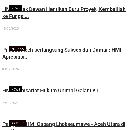
NEWS
HMI Desak Dewan Hentikan Buru Proyek, Kembalilah
ke Fungsi...
18/07/2025
EDUKASI
Pilkada Aceh berlangsung Sukses dan Damai : HMI
Apresiasi...
03/12/2024
NEWS
HMI Komisariat Hukum Unimal Gelar LK-I
29/11/2024
KAMPUS
Pengurus HMI Cabang Lhokseumawe - Aceh Utara di