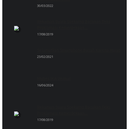
30/03/2022
Rekaman Suara Soekarno Bacakan Teks
Proklamasi Kemerdekaan...
17/08/2019
Selamatkan Smartphone Basah Karena Hujan
23/02/2021
Mubes IKA Unimal
16/06/2024
Rekaman Suara Soekarno Bacakan Teks
Proklamasi Kemerdekaan...
17/08/2019