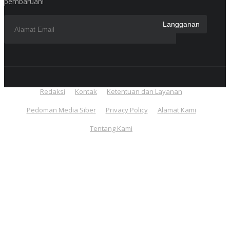
pembaruan!
Redaksi
Kontak
Ketentuan dan Layanan
Pedoman Media Siber
Privacy Policy
Alamat Kami
Tentang Kami