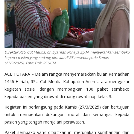
OPINI
Kontak
GALERI
Ketentuan dan Layanan
Direktur RSU Cut Meutia, dr. Syarifah Rohaya Sp.M, menyerahkan sembako
Pedoman Media Siber
kepada pasien yang sedang dirawat di RS tersebut pada Kamis
(27/3/2025). Foto: Dok. RSUCM
Privacy Policy
ACEH UTARA – Dalam rangka menyemarakkan bulan Ramadhan
Alamat Kami
1446 Hijriah, RSU Cut Meutia Kabupaten Aceh Utara menggelar
Tentang Kami
kegiatan sosial dengan membagikan 100 paket sembako
Login
kepada pasien yang dirawat di ruang rawat inap kelas 3.
Daftar
Kegiatan ini berlangsung pada Kamis (27/3/2025) dan bertujuan
untuk memberikan dukungan moral dan semangat kepada
pasien yang tengah menjalani perawatan.
Paket sembako yang dibagikan ini merupakan sumbangan dari