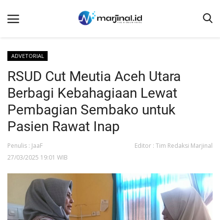
ADVETORIAL
RSUD Cut Meutia Aceh Utara
Beranda
Berbagi Kebahagiaan Lewat
NEWS
Pembagian Sembako untuk
Redaksi
Pasien Rawat Inap
EDUKASI
Penulis : JaaF
Editor : Tim Redaksi Marjinal
SOSOK
27/03/2025 19:01 WIB
LINTAS DESA
WISATA
LENSA
ADVETORIAL