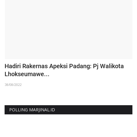
Hadiri Rakernas Apeksi Padang: Pj Walikota
E
Lhokseumawe...
d
08/08/2022
14
POLLING MARJINAL.ID