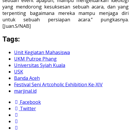
sebuah event apapun, mampu mengeluarkan ideologi
yang mendorong kesuksesan sebuah acara, dan yang
terpenting bagaimana mereka mampu menjaga diri
untuk sebuah persiapan acara.” pungkasnya.
[Juan.S/NAB]
Tags:
Unit Kegiatan Mahasiswa
UKM Putroe Phang
Universitas Syiah Kuala
USK
Banda Aceh
Festival Seni Artcoholic Exhibition Ke-XIV
marjinal.id
Facebook
Twitter