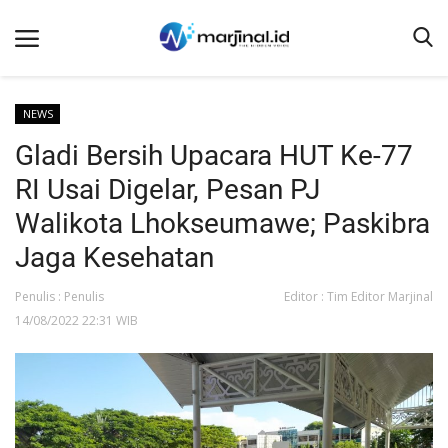
NEWS
Gladi Bersih Upacara HUT Ke-77
Beranda
RI Usai Digelar, Pesan PJ
NEWS
Walikota Lhokseumawe; Paskibra
Redaksi
Jaga Kesehatan
EDUKASI
Penulis : Penulis
Editor : Tim Editor Marjinal
SOSOK
14/08/2022 22:31 WIB
LINTAS DESA
WISATA
LENSA
ADVETORIAL