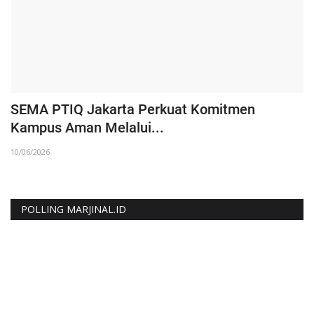
SEMA PTIQ Jakarta Perkuat Komitmen
R
Kampus Aman Melalui...
A
10/06/2026
20
POLLING MARJINAL.ID