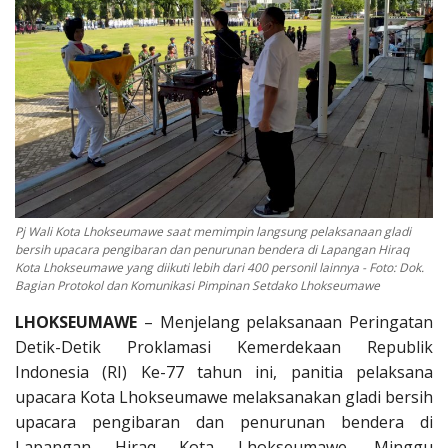
OPINI
Kontak
GALERI
Ketentuan dan Layanan
Pedoman Media Siber
Privacy Policy
Pj Wali Kota Lhokseumawe saat memimpin langsung pelaksanaan gladi
Alamat Kami
bersih upacara pengibaran dan penurunan bendera di Lapangan Hiraq
Kota Lhokseumawe yang diikuti lebih dari 400 personil lainnya - Foto: Dok.
Tentang Kami
Bagian Protokol dan Komunikasi Pimpinan Setdako Lhokseumawe
Login
LHOKSEUMAWE
– Menjelang pelaksanaan Peringatan
Detik-Detik Proklamasi Kemerdekaan Republik
Daftar
Indonesia (RI) Ke-77 tahun ini, panitia pelaksana
upacara Kota Lhokseumawe melaksanakan gladi bersih
upacara pengibaran dan penurunan bendera di
Lapangan Hiraq Kota Lhokseumawe, Minggu