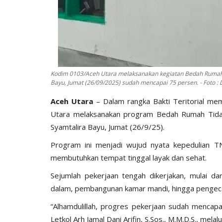
Kodim 0103/Aceh Utara melaksanakan kegiatan Bedah Rumah 
Bayu, Jumat (26/09/2025) sudah mencapai 75 persen. - Foto : D
‎Aceh Utara
– Dalam rangka Bakti Teritorial m
Utara melaksanakan program Bedah Rumah Tida
Syamtalira Bayu, Jumat (26/9/25).
‎Program ini menjadi wujud nyata kepedulian
membutuhkan tempat tinggal layak dan sehat.
‎Sejumlah pekerjaan tengah dikerjakan, mulai d
dalam, pembangunan kamar mandi, hingga pengec
‎“Alhamdulillah, progres pekerjaan sudah menc
Letkol Arh Jamal Dani Arifin, S.Sos., M.M.D.S., mela