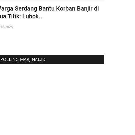
Warga Serdang Bantu Korban Banjir di
Festifal A
ua Titik: Lubok...
Unimal di A
/12/2025
09/11/2023
POLLING MARJINAL.ID