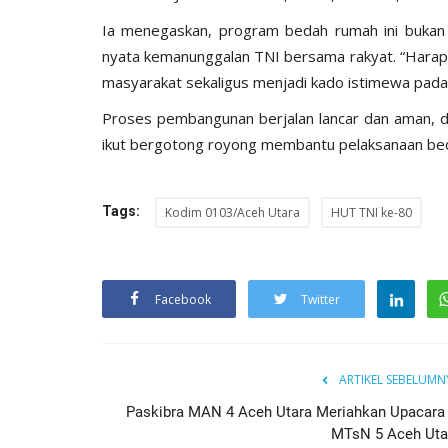
‎Ia menegaskan, program bedah rumah ini bukan 
nyata kemanunggalan TNI bersama rakyat. “Harapa
masyarakat sekaligus menjadi kado istimewa pa
‎Proses pembangunan berjalan lancar dan aman, d
ikut bergotong royong membantu pelaksanaan bed
Tags:
Kodim 0103/Aceh Utara
HUT TNI ke-80
Facebook
Twitter
ARTIKEL SEBELUMN
Paskibra MAN 4 Aceh Utara Meriahkan Upacara 
MTsN 5 Aceh Uta