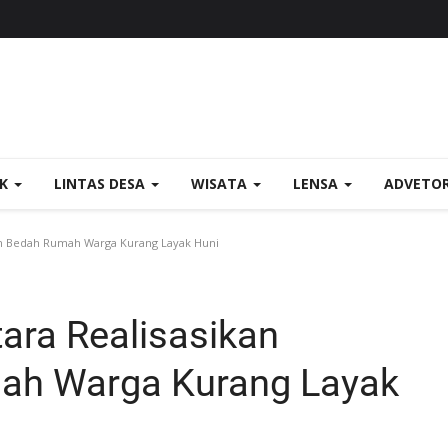
OK
LINTAS DESA
WISATA
LENSA
ADVETO
am Bedah Rumah Warga Kurang Layak Huni
ara Realisasikan
ah Warga Kurang Layak