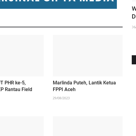
RSU Cut Meutia Aceh Utara Siapkan
‎
...
Langkah Antisipatif Adanya...
D
20/02/2025
06
T PHR ke-5,
Marlinda Puteh, Lantik Ketua
P Rantau Field
FPPI Aceh
29/08/2023