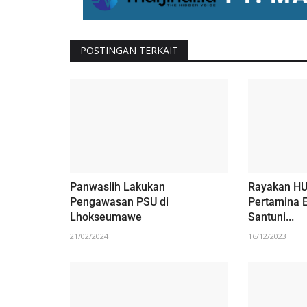
i Budaya
‎KPM Kelompok 23 UIN Suna
kuhkan
Lhokseumawe Awali Pengabdian
POSTINGAN TERKAIT
12/11/2025
Panwaslih Lakukan
Rayakan HU
Pengawasan PSU di
Pertamina E
Lhokseumawe
Santuni...
21/02/2024
16/12/2023