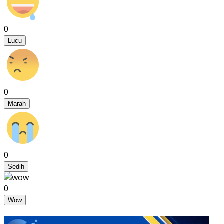
0
Lucu
0
Marah
0
Sedih
0
Wow