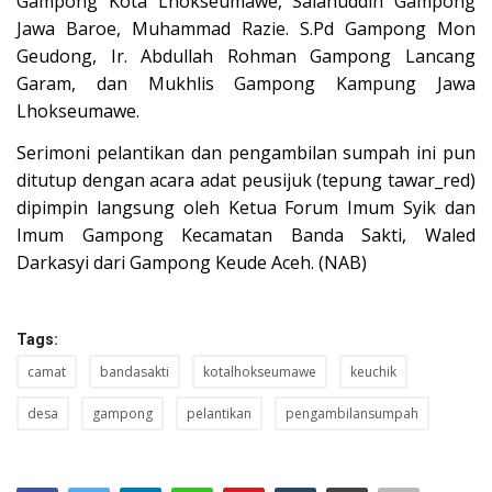
Gampong Kota Lhokseumawe, Salahuddin Gampong
Jawa Baroe, Muhammad Razie. S.Pd Gampong Mon
Geudong, Ir. Abdullah Rohman Gampong Lancang
Garam, dan Mukhlis Gampong Kampung Jawa
Lhokseumawe.
Serimoni pelantikan dan pengambilan sumpah ini pun
ditutup dengan acara adat peusijuk (tepung tawar_red)
dipimpin langsung oleh Ketua Forum Imum Syik dan
Imum Gampong Kecamatan Banda Sakti, Waled
Darkasyi dari Gampong Keude Aceh. (NAB)
Tags:
camat
bandasakti
kotalhokseumawe
keuchik
desa
gampong
pelantikan
pengambilansumpah