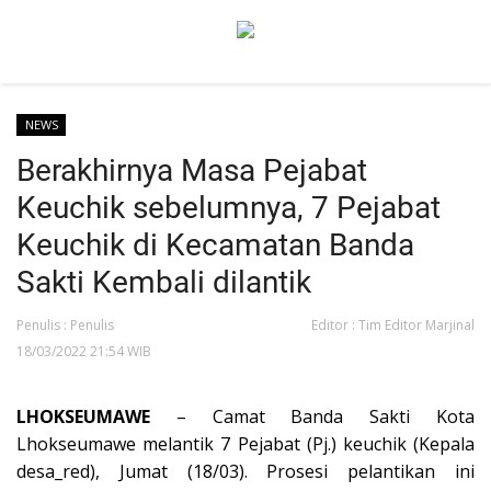
NEWS
Beranda
Berakhirnya Masa Pejabat
NEWS
Keuchik sebelumnya, 7 Pejabat
Redaksi
Keuchik di Kecamatan Banda
EDUKASI
Sakti Kembali dilantik
SOSOK
Penulis : Penulis
Editor : Tim Editor Marjinal
LINTAS DESA
18/03/2022 21:54 WIB
WISATA
LHOKSEUMAWE
– Camat Banda Sakti Kota
LENSA
Lhokseumawe melantik 7 Pejabat (Pj.) keuchik (Kepala
ADVETORIAL
desa_red), Jumat (18/03). Prosesi pelantikan ini