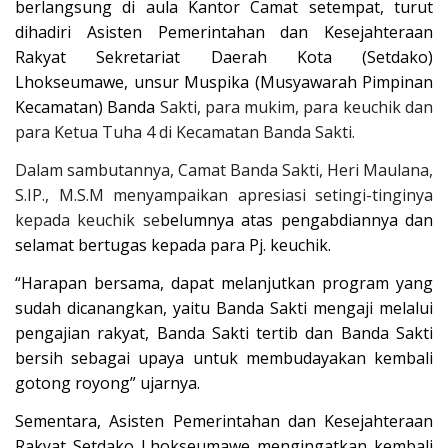
berlangsung di aula Kantor Camat setempat, turut
OPINI
dihadiri Asisten Pemerintahan dan Kesejahteraan
Kontak
Rakyat Sekretariat Daerah Kota (Setdako)
Lhokseumawe, unsur Muspika (Musyawarah Pimpinan
GALERI
Kecamatan) Banda
Sakti, para mukim, para keuchik dan
Ketentuan dan Layanan
para Ketua Tuha 4 di Kecamatan Banda Sakti.
Pedoman Media Siber
Dalam sambutannya, Camat Banda Sakti, Heri Maulana,
Privacy Policy
S.IP., M.S.M menyampaikan apresiasi setingi-tinginya
kepada keuchik se
belumnya atas pengabdiannya dan
Alamat Kami
selamat bertugas kepada para Pj. keuchik.
Tentang Kami
“Harapan bersama, dapat melanjutkan program yang
Login
sudah dicanangkan, yaitu Banda Sakti mengaji melalui
pengajian rakyat, Banda Sakti tertib dan Banda Sakti
Daftar
bersih sebagai upaya untuk membudayakan kembali
gotong royong” ujarnya.
Sementara, Asisten Pemerintahan dan Kesejahteraan
Rakyat Setdako Lhokseumawe mengingatkan kembali