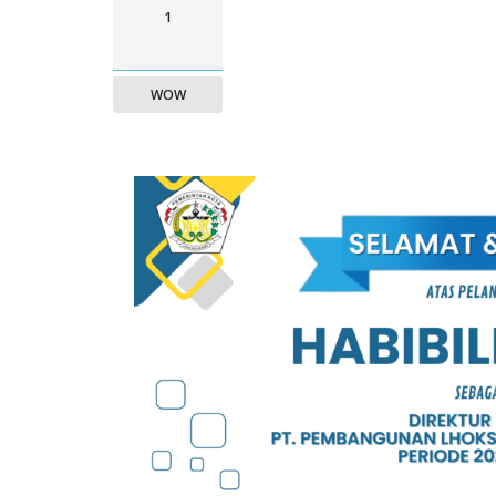
1
WOW