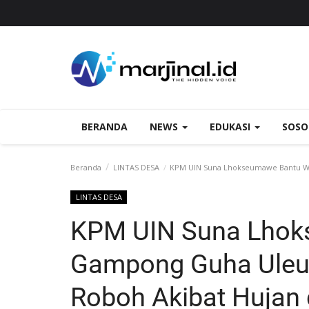
BERANDA
NEWS
EDUKASI
SOS
Beranda
LINTAS DESA
‎KPM UIN Suna Lhokseumawe Bantu Wa
LINTAS DESA
‎KPM UIN Suna Lho
Gampong Guha Uleue
Roboh Akibat Hujan