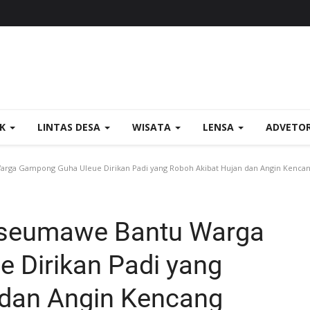
OK
LINTAS DESA
WISATA
LENSA
ADVETO
rga Gampong Guha Uleue Dirikan Padi yang Roboh Akibat Hujan dan Angin Kenca
kseumawe Bantu Warga
 Dirikan Padi yang
 dan Angin Kencang