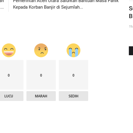
ah
Pemerintah Aceh Utara Salurkan Bantuan Masa Panik
..
Kepada Korban Banjir di Sejumlah...
Peci Motif Aceh Produk UMKM Aceh
S
apa...
Utara Jadi Primadona Dalam...
B
02/02/2023
19
0
0
0
LUCU
MARAH
SEDIH