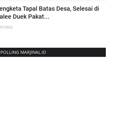
engketa Tapal Batas Desa, Selesai di
Ajarkan Me
alee Duek Pakat...
UNIMAL Kel
/07/2022
08/11/2020
POLLING MARJINAL.ID