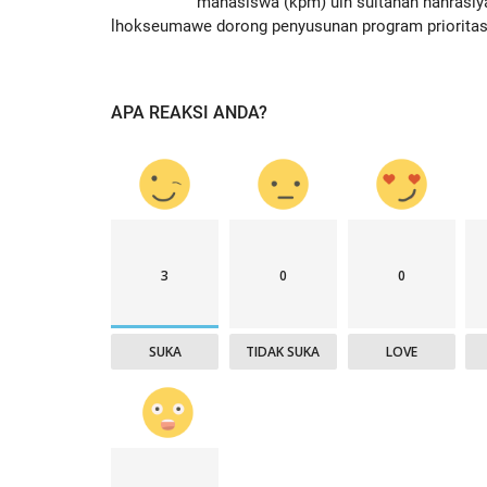
mahasiswa (kpm) uin sultanah nahrasiy
lhokseumawe dorong penyusunan program prioritas.
r, Twitter
Apel Gabungan, Pj. Walikota
ows
Lhokseumawe Sampaikan Beber
22/08/2022
APA REAKSI ANDA?
3
0
0
SUKA
TIDAK SUKA
LOVE