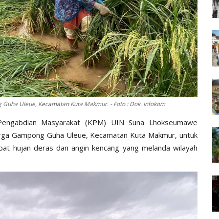
Guha Uleue, Kecamatan Kuta Makmur. - Foto : Dok. Infokom
Pengabdian Masyarakat (KPM) UIN Suna Lhokseumawe
rga Gampong Guha Uleue, Kecamatan Kuta Makmur, untuk
bat hujan deras dan angin kencang yang melanda wilayah