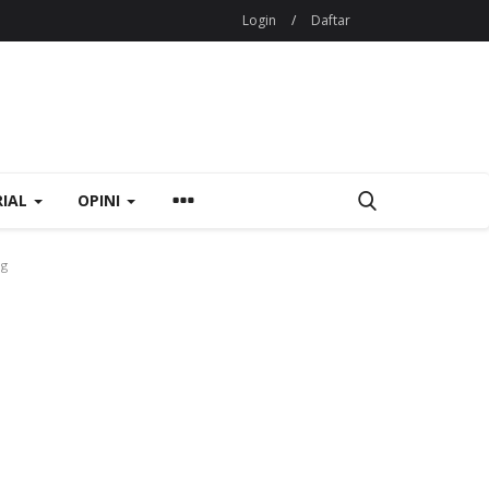
Login
/
Daftar
RIAL
OPINI
ng