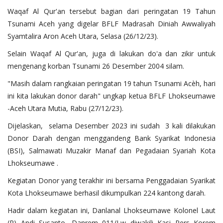
Waqaf Al Qur'an tersebut bagian dari peringatan 19 Tahun
Tsunami Aceh yang digelar BFLF Madrasah Diniah Awwaliyah
Syamtalira Aron Aceh Utara, Selasa (26/12/23).
Selain Waqaf Al Qur'an, juga di lakukan do'a dan zikir untuk
mengenang korban Tsunami 26 Desember 2004 silam.
"Masih dalam rangkaian peringatan 19 tahun Tsunami Acèh, hari
ini kita lakukan donor darah" ungkap ketua BFLF Lhokseumawe
-Aceh Utara Mutia, Rabu (27/12/23).
Dijelaskan, selama Desember 2023 ini sudah 3 kali dilakukan
Donor Darah dengan menggandeng Bank Syarikat Indonesia
(BSI), Salmawati Muzakir Manaf dan Pegadaian Syariah Kota
Lhokseumawe .
Kegiatan Donor yang terakhir ini bersama Penggadaian Syarikat
Kota Lhokseumawe berhasil dikumpulkan 224 kantong darah.
Hadir dalam kegiatan ini, Danlanal Lhokseumawe Kolonel Laut
(P) Andi Susanto, Danrem 011/Lw diwakili Kasi Pers Korem