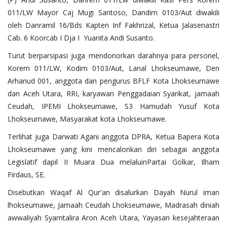
011/LW Mayor Caj Mugi Santoso, Dandim 0103/Aut diwakili
oleh Danramil 16/Bds Kapten Inf Fakhrizal, Ketua Jalasenastri
Cab. 6 Koorcab I Dja I Yuanita Andi Susanto.
Turut berparsipasi juga mendonorkan darahnya para personel,
Korem 011/LW, Kodim 0103/Aut, Lanal Lhokseumawe, Den
Arhanud 001, anggota dan pengurus BFLF Kota Lhokseumawe
dan Aceh Utara, RRI, karyawan Penggadaian Syarikat, jamaah
Ceudah, IPEMI Lhokseumawe, S3 Hamudah Yusuf Kota
Lhokseumawe, Masyarakat kota Lhokseumawe.
Terlihat juga Darwati Agani anggota DPRA, Ketua Bapera Kota
Lhokseumawe yang kini mencalonkan diri sebagai anggota
Legislatif dapil II Muara Dua melaluinPartai Golkar, Ilham
Firdaus, SE.
Disebutkan Waqaf Al Qur'an disalurkan Dayah Nurul iman
lhokseumawe, Jamaah Ceudah Lhokseumawe, Madrasah diniah
awwaliyah Syamtalira Aron Aceh Utara, Yayasan kesejahteraan