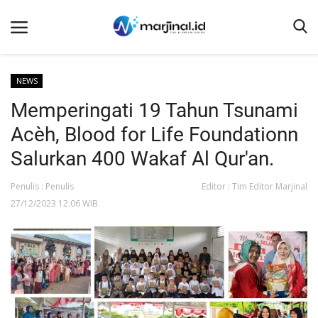
NEWS
Memperingati 19 Tahun Tsunami
Beranda
Acèh, Blood for Life Foundationn
NEWS
Salurkan 400 Wakaf Al Qur'an.
Redaksi
Penulis : Penulis
Editor : Tim Editor Marjinal
EDUKASI
27/12/2023 12:06 WIB
SOSOK
LINTAS DESA
WISATA
LENSA
ADVETORIAL