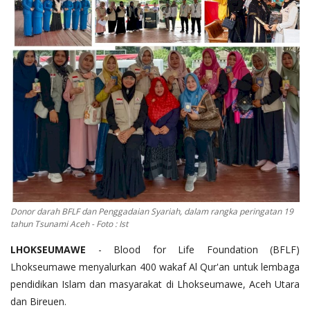
OPINI
Kontak
GALERI
Ketentuan dan Layanan
Pedoman Media Siber
Privacy Policy
Alamat Kami
Tentang Kami
Donor darah BFLF dan Penggadaian Syariah, dalam rangka peringatan 19
Login
tahun Tsunami Aceh - Foto : Ist
Daftar
LHOKSEUMAWE
- Blood for Life Foundation (BFLF)
Lhokseumawe menyalurkan 400 wakaf Al Qur'an untuk lembaga
pendidikan Islam dan masyarakat di Lhokseumawe, Aceh Utara
dan Bireuen.