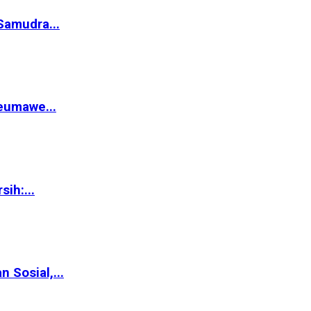
Samudra...
eumawe...
ih:...
Sosial,...