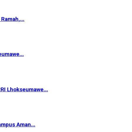
Ramah,...
eumawe...
RRI Lhokseumawe...
ampus Aman...