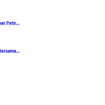
r Petir...
ersama...