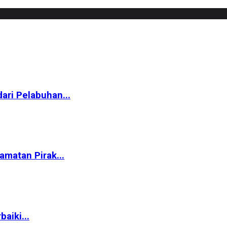
ari Pelabuhan...
matan Pirak...
aiki...