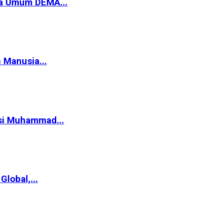
ua Umum DEMA...
 Manusia...
asi Muhammad...
lobal,...