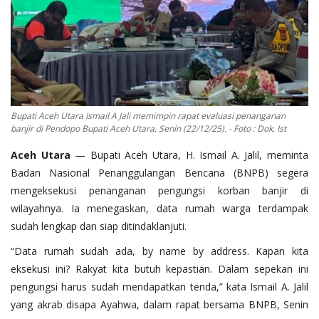
OPINI
Kontak
GALERI
Ketentuan dan Layanan
Bupati Aceh Utara Ismail A Jali memimpin rapat evaluasi penanganan
Pedoman Media Siber
banjir di Pendopo Bupati Aceh Utara, Senin (22/12/25). - Foto : Dok. Ist
Privacy Policy
Aceh Utara
— Bupati Aceh Utara, H. Ismail A. Jalil, meminta
Badan Nasional Penanggulangan Bencana (BNPB) segera
Alamat Kami
mengeksekusi penanganan pengungsi korban banjir di
Tentang Kami
wilayahnya. Ia menegaskan, data rumah warga terdampak
sudah lengkap dan siap ditindaklanjuti.
Login
“Data rumah sudah ada, by name by address. Kapan kita
Daftar
eksekusi ini? Rakyat kita butuh kepastian. Dalam sepekan ini
pengungsi harus sudah mendapatkan tenda,” kata Ismail A. Jalil
yang akrab disapa Ayahwa, dalam rapat bersama BNPB, Senin