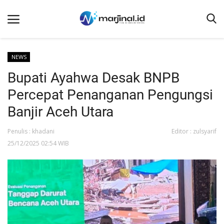
NEWS
Bupati Ayahwa Desak BNPB
Beranda
Percepat Penanganan Pengungsi
NEWS
Banjir Aceh Utara
Redaksi
Penulis : khadani
Editor : zulsyarif
EDUKASI
25/12/2025 02:54 WIB
SOSOK
LINTAS DESA
WISATA
LENSA
ADVETORIAL