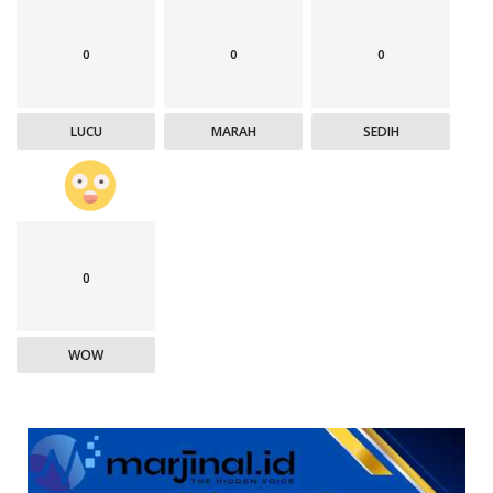
0
0
0
LUCU
MARAH
SEDIH
0
WOW