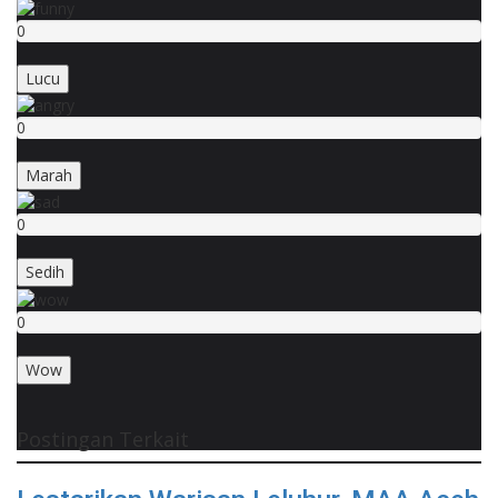
0
Lucu
0
Marah
0
Sedih
0
Wow
Postingan Terkait