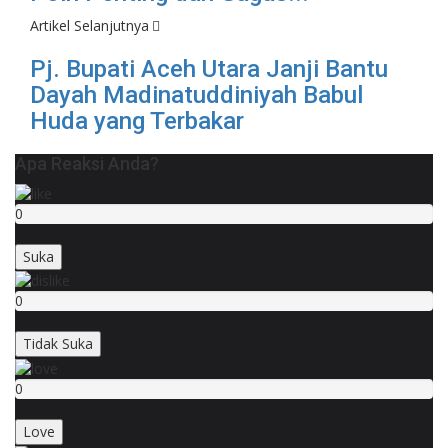
Artikel Selanjutnya
Pj. Bupati Aceh Utara Janji Bantu
Dayah Madinatuddiniyah Babul
Huda yang Terbakar
Apa Reaksi Anda?
0
Suka
0
Tidak Suka
0
Love