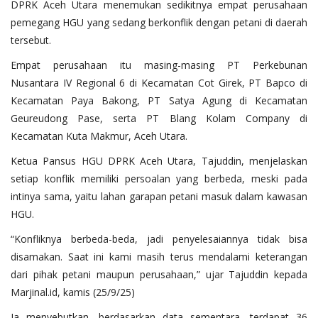
DPRK Aceh Utara menemukan sedikitnya empat perusahaan
pemegang HGU yang sedang berkonflik dengan petani di daerah
tersebut.
‎Empat perusahaan itu masing-masing PT Perkebunan
Nusantara IV Regional 6 di Kecamatan Cot Girek, PT Bapco di
Kecamatan Paya Bakong, PT Satya Agung di Kecamatan
Geureudong Pase, serta PT Blang Kolam Company di
Kecamatan Kuta Makmur, Aceh Utara.
‎Ketua Pansus HGU DPRK Aceh Utara, Tajuddin, menjelaskan
setiap konflik memiliki persoalan yang berbeda, meski pada
intinya sama, yaitu lahan garapan petani masuk dalam kawasan
HGU.
‎“Konfliknya berbeda-beda, jadi penyelesaiannya tidak bisa
disamakan. Saat ini kami masih terus mendalami keterangan
dari pihak petani maupun perusahaan,” ujar Tajuddin kepada
Marjinal.id, kamis (25/9/25)
‎Ia menyebutkan, berdasarkan data sementara, terdapat 36