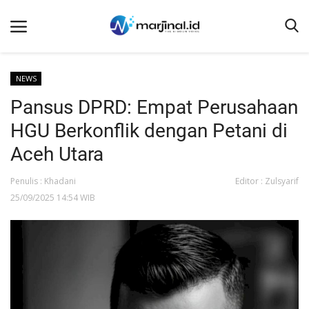
NEWS
Pansus DPRD: Empat Perusahaan
Beranda
HGU Berkonflik dengan Petani di
NEWS
Aceh Utara
Redaksi
Penulis : Khadani
Editor : Zulsyarif
EDUKASI
25/09/2025 14:54 WIB
SOSOK
LINTAS DESA
WISATA
LENSA
ADVETORIAL