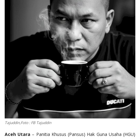
OPINI
Kontak
GALERI
Ketentuan dan Layanan
Pedoman Media Siber
Privacy Policy
Alamat Kami
Tentang Kami
Login
Daftar
Tajuddin,Foto : FB Tajuddin
Aceh Utara
– Panitia Khusus (Pansus) Hak Guna Usaha (HGU)