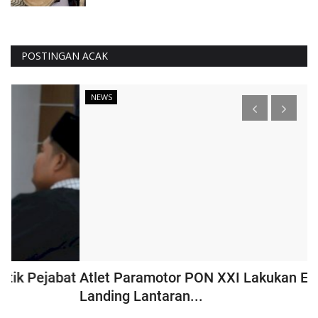
POSTINGAN ACAK
NEWS
at
Atlet Paramotor PON XXI Lakukan Emergency
G
Landing Lantaran...
P