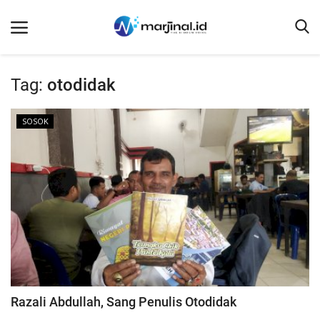
Tag:
otodidak
Beranda
SOSOK
NEWS
Redaksi
EDUKASI
SOSOK
LINTAS DESA
WISATA
LENSA
Razali Abdullah, Sang Penulis Otodidak
ADVETORIAL