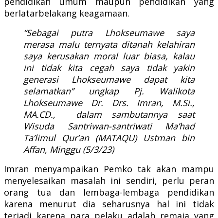
pendidikan umum maupun pendidikan yang
berlatarbelakang keagamaan.
“Sebagai putra Lhokseumawe saya
merasa malu ternyata ditanah kelahiran
saya kerusakan moral luar biasa, kalau
ini tidak kita cegah saya tidak yakin
generasi Lhokseumawe dapat kita
selamatkan” ungkap Pj. Walikota
Lhokseumawe Dr. Drs. Imran, M.Si.,
MA.CD., dalam sambutannya saat
Wisuda Santriwan-santriwati Ma’had
Ta’limul Qur’an (MATAQU) Ustman bin
Affan, Minggu (5/3/23)
Imran menyampaikan Pemko tak akan mampu
menyelesaikan masalah ini sendiri, perlu peran
orang tua dan lembaga-lembaga pendidikan
karena menurut dia seharusnya hal ini tidak
terjadi karena para pelaku adalah remaja yang